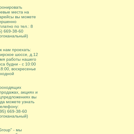
ронировать
евые места на
арейсы вы можете
ершенно
платно по тел.: 8
5) 669-38-60
огоканальный)
 к нам проехать:
ирское шоссе, д.12
мя работы нашего
са будни - с 10:00
18:00, воскресенье
ыходной
роходящих
продажах, акциях и
цпредложениях вы
гда можете узнать
телефону:
495) 669-38-60
огоканальный)
Group" - мы