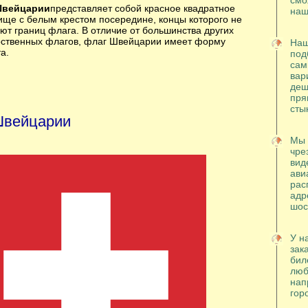
смо
Швейцарии
представляет собой красное квадратное
наш
ище с белым крестом посередине, концы которого не
ют границ флага. В отличие от большинства других
рственных флагов, флаг Швейцарии имеет форму
Наш
а.
под
сам
вар
деш
пря
сты
Швейцарии
Мы 
чре
вид
ави
рас
адр
шос
У н
зак
бил
люб
нап
гор