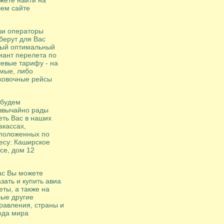
жете найти на
ем сайте
и операторы
берут для Вас
ый оптимальный
иант перелета по
евые тарифу - на
мые, либо
ковочные рейсы
будем
звычайно рады
еть Вас в наших
акассах,
положенных по
есу: Каширское
се, дом 12
ас Вы можете
азать и купить авиа
еты, а также на
ые другие
равления, страны и
ода мира