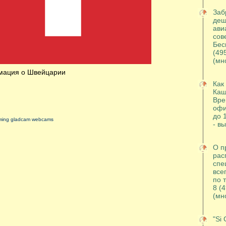
Заб
деш
ави
сов
Бес
(49
(мн
ация о Швейцарии
Как
Каш
Вре
офи
до 
aming gladcam webcams
- в
О п
рас
спе
все
по 
8 (
(мн
"Si 