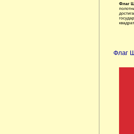
Флаг 
полотн
достига
госуда
квадрат
Флаг 