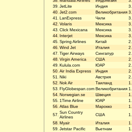
38.
Mandala Airlines
Индонезия
3
39.
JetLite
Индия
3
40.
Jet2.com
Великобритания
3
41.
LanExpress
Чили
3
42.
Volaris
Мексика
3
43.
Click Mexicana
Мексика
3
44.
Interjet
Мексика
3
45.
Spring Airlines
Китай
2
46.
Wind Jet
Италия
2
47.
Tiger Airways
Сингапур
2
48.
Virgin America
США
2
49.
Kulula.com
ЮАР
2
50.
Air India Express
Индия
2
51.
Niki
Австрия
2
52.
Nok Air
Таиланд
1
53.
FlyGlobespan.com
Великобритания
1
54.
Norwegian.se
Швеция
1
55.
1Time Airline
ЮАР
1
56.
Atlas Blue
Марокко
1
Sun Country
57.
США
1
Airlines
58.
Myair
Италия
1
59.
Jetstar Pacific
Вьетнам
1