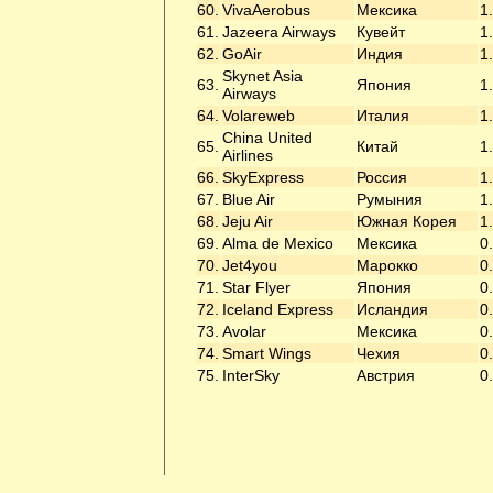
60.
VivaAerobus
Мексика
1
61.
Jazeera Airways
Кувейт
1
62.
GoAir
Индия
1
Skynet Asia
63.
Япония
1
Airways
64.
Volareweb
Италия
1
China United
65.
Китай
1
Airlines
66.
SkyExpress
Россия
1
67.
Blue Air
Румыния
1
68.
Jeju Air
Южная Корея
1
69.
Alma de Mexico
Мексика
0
70.
Jet4you
Марокко
0
71.
Star Flyer
Япония
0
72.
Iceland Express
Исландия
0
73.
Avolar
Мексика
0
74.
Smart Wings
Чехия
0
75.
InterSky
Австрия
0