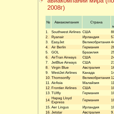
авиакомпаний мира (по
2008г)
№
Авиакомпания
Страна
1.
Southwest Airlines
США
8
2.
Ryanair
Ирландия
5
3.
EasyJet
Великобритания
4
4.
Air Berlin
Германия
2
5.
GOL
Бразилия
2
6.
AirTran Airways
США
2
7.
JetBlue Airways
США
2
8.
Virgin Blue
Австралия
1
9.
WestJet Airlines
Канада
1
10.
Thomsonfly
Великобритания
1
11.
AirAsia
Малайзия
1
12.
Frontier Airlines
США
1
13.
TUIfly
Германия
1
Hapag Lloyd
14.
Германия
1
Express
15.
Aer Lingus
Ирландия
1
16.
Jetstar
Австралия
9