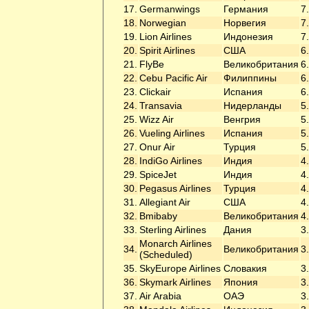
17.
Germanwings
Германия
7
18.
Norwegian
Норвегия
7
19.
Lion Airlines
Индонезия
7
20.
Spirit Airlines
США
6
21.
FlyBe
Великобритания
6
22.
Cebu Pacific Air
Филиппины
6
23.
Clickair
Испания
6
24.
Transavia
Нидерланды
5
25.
Wizz Air
Венгрия
5
26.
Vueling Airlines
Испания
5
27.
Onur Air
Турция
5
28.
IndiGo Airlines
Индия
4
29.
SpiceJet
Индия
4
30.
Pegasus Airlines
Турция
4
31.
Allegiant Air
США
4
32.
Bmibaby
Великобритания
4
33.
Sterling Airlines
Дания
3
Monarch Airlines
34.
Великобритания
3
(Scheduled)
35.
SkyEurope Airlines
Словакия
3
36.
Skymark Airlines
Япония
3
37.
Air Arabia
ОАЭ
3