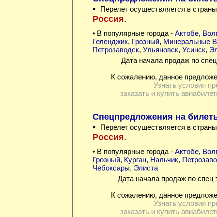
•
Перелет осуществляется в страны
Россия
.
• В популярные города -
Актобе
,
Вол
Геленджик
,
Грозный
,
Минеральные 
Петрозаводск
,
Ульяновск
,
Усинск
,
Э
Дата начала продаж по спец
К сожалению, данное предложе
Узнать условия пр
заказать и купить авиабилет
Спецпредложения на билет
•
Перелет осуществляется в страны
Россия
.
• В популярные города -
Актобе
,
Вол
Грозный
,
Курган
,
Нальчик
,
Петрозаво
Чебоксары
,
Элиста
Дата начала продаж по спец 
К сожалению, данное предложе
Узнать условия пр
заказать и купить авиабилет