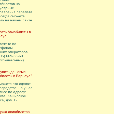
абилетов на
улярные
равления перелета
всегда сможете
ать на нашем сайте
зать Авиабилеты в
наул
можете по
ефонам
аших операторов:
495) 669-38-60
огоканальный)
купить дешевые
билеты в Барнаул?
можете это сделать
осредственно у нас
фисе по адресу:
ква, Каширское
се, дом 12
ажа авиабилетов