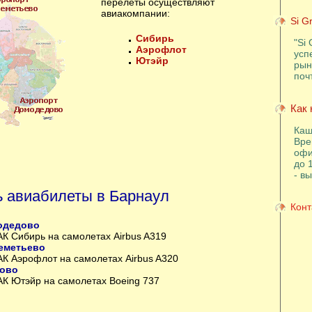
перелеты осуществляют
авиакомпании:
Si G
Сибирь
"Si 
Аэрофлот
усп
Ютэйр
рын
поч
Как 
Каш
Вре
офи
до 
- в
ь авиабилеты в Барнаул
Конт
одедово
АК Сибирь на самолетах
Airbus A319
еметьево
АК Аэрофлот на самолетах
Airbus A320
ково
АК Ютэйр на самолетах
Boeing 737