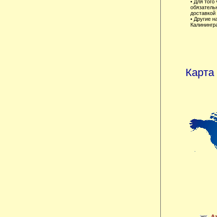
• Для того
обязательн
доставкой
• Другие 
Калинингр
Карта