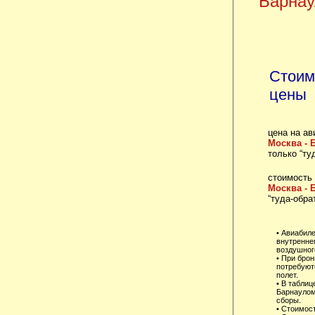
Барнау
Стоим
цены
цена на ав
Москва - 
только “ту
стоимость
Москва - 
“туда-обра
• Авиабил
внутренне
воздушного
• При брон
потребуют
полет.
• В табли
Барнаулом
сборы.
• Стоимост