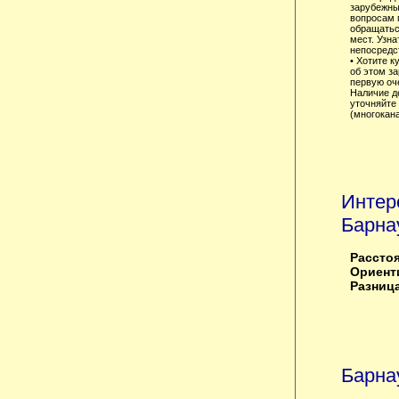
зарубежны
вопросам 
обращатьс
мест. Узна
непосредст
• Хотите к
об этом з
первую оче
Наличие д
уточняйте 
(многокан
Интер
Барна
Расстоя
Ориенти
Разница
Барна