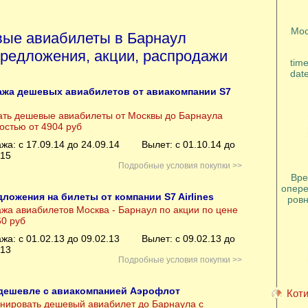
Мос
ые авиабилеты в Барнаул
редложения, акции, распродажи
tim
dat
жа дешевых авиабилетов от авиакомпании S7
ать дешевые авиабилеты от Москвы до Барнаула
остью от 4904 руб
жа: с 17.09.14 до 24.09.14
Вылет: с 01.10.14 до
.15
Подробные условия покупки >>
Вре
опере
ложения на билеты от компании S7 Airlines
ровн
жа авиабилетов Москва - Барнаул по акции по цене
60 руб
жа: с 01.02.13 до 09.02.13
Вылет: с 09.02.13 до
.13
Подробные условия покупки >>
дешевле с авиакомпанией Аэрофлот
Коти
нировать дешевый авиабилет до Барнаула с