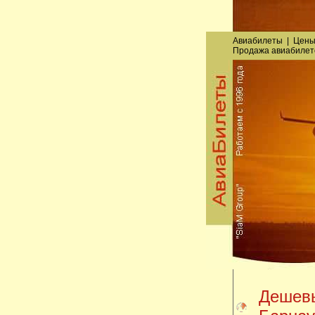
Авиабилеты
|
Цены
Продажа авиабилет
Дешевы