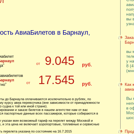
л
ави
поп
нап
вы 
узн
ость АвиаБилетов в Барнаул,
Зака
Бар
вы 
тел
иабилет
9.045
Барнаул
у н
от
руб.
да”
8 (
(мн
 авиабилетов
17.545
Барнаул
от
руб.
Как 
тно”
авиа
Вы 
еты до Барнаула оплачиваются исключительно в рублях, по
му курсу авиа перевозчика (вне зависимости от принадлежности
неп
 судна к той или иной стране).
в о
ировании и заказе билетов в нашем агентстве нам от вас
Мос
ся паспортные данные всех пассажиров, которые собираются в
шос
це указан мин возможный тариф на перелет между Москвой и
, и эта цена не включает аэропортовые, топливные и сервисные
Прод
ь перелета указана по состоянию на 16.7.2015