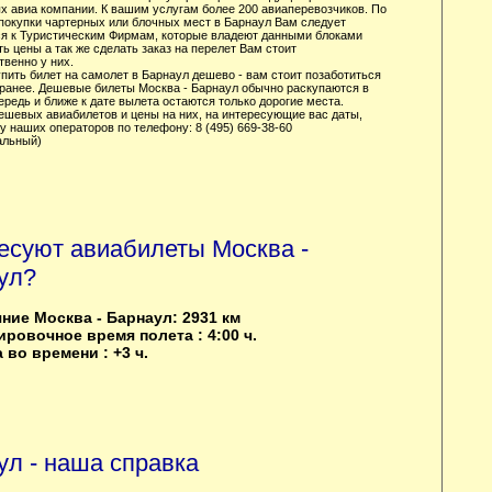
х авиа компании. К вашим услугам более 200 авиаперевозчиков. По
покупки чартерных или блочных мест в Барнаул Вам следует
я к Туристическим Фирмам, которые владеют данными блоками
ть цены а так же сделать заказ на перелет Вам стоит
венно у них.
упить билет на самолет в Барнаул дешево - вам стоит позаботиться
аранее. Дешевые билеты Москва - Барнаул обычно раскупаются в
редь и ближе к дате вылета остаются только дорогие места.
ешевых авиабилетов и цены на них, на интересующие вас даты,
у наших операторов по телефону: 8 (495) 669-38-60
альный)
есуют авиабилеты Москва -
ул?
ние Москва - Барнаул: 2931 км
ровочное время полета : 4:00 ч.
 во времени : +3 ч.
ул - наша справка