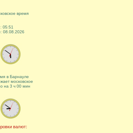
ковское время
e:
05
:
51
e:
08
.
08
.
2026
мя в Барнауле
жает московское
о на 3 ч 00 мин
ровки валют: