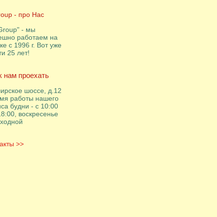
roup - про Нас
Group" - мы
ешно работаем на
ке с 1996 г. Вот уже
ти 25 лет!
к нам проехать
ирское шоссе, д.12
мя работы нашего
са будни - с 10:00
18:00, воскресенье
ыходной
акты >>