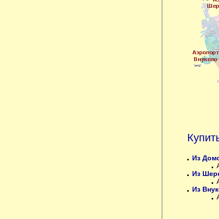
Купит
Из Дом
Из Шер
Из Вну