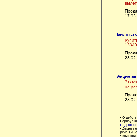
вылет
Прода
17.03
Билеты с
Купит
13340
Прода
28.02
Акция а
Заказ
на ра
Прода
28.02
• О дейст
Барнаул в
Подробнее
• Дешевые
рейсы и не
• Мы прод