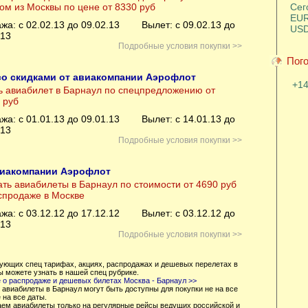
ом из Москвы по цене от 8330 руб
Сег
EUR
жа: с 02.02.13 до 09.02.13
Вылет: с 09.02.13 до
USD
.13
Подробные условия покупки >>
Пого
о скидками от авиакомпании Аэрофлот
+1
ь авиабилет в Барнаул по спецпредложению от
 руб
жа: с 01.01.13 до 09.01.13
Вылет: с 14.01.13 до
.13
Подробные условия покупки >>
виакомпании Аэрофлот
ать авиабилеты в Барнаул по стоимости от 4690 руб
спродаже в Москве
жа: с 03.12.12 до 17.12.12
Вылет: с 03.12.12 до
.13
Подробные условия покупки >>
вующих спец тарифах, акциях, распродажах и дешевых перелетах в
ы можете узнать в нашей спец рубрике.
 о распродаже и дешевых билетах Москва - Барнаул >>
 авиабилеты в Барнаул могут быть доступны для покупки не на все
 на все даты.
аем авиабилеты только на регулярные рейсы ведущих российской и