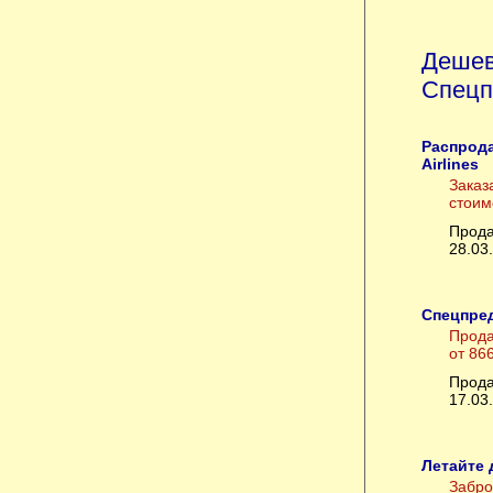
Дешев
Спецп
Распрода
Airlines
Заказ
стоим
Прода
28.03
Спецпред
Прода
от 86
Прода
17.03
Летайте 
Забро