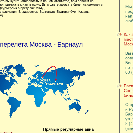
 что бы купить авиабилеты в нашем агентстве, вам совсем не
о приезжать к нам в офис. Вы можете заказать билет на самолет с
Мы 
 (курьером) в пределах МКАД.
про
направления:
Владивосток
,
Волгоград
,
Екатеринбург
,
Казань
,
ад
.
нап
люб
Как 
мест
 перелета Москва - Барнаул
Моск
Вы 
сов
Бес
по т
60 
Расп
Спе
биле
О п
и Р
Бар
узна
8 (
(мн
Прямые регулярные авиа