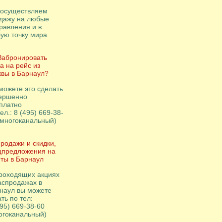
осуществляем
дажу на любые
равления и в
ую точку мира
Забронировать
а на рейс из
вы в Барнаул?
можете это сделать
ершенно
платно
ел.: 8 (495) 669-38-
(многоканальный)
родажи и скидки,
цпредложения на
ты в Барнаул
роходящих акциях
аспродажах в
наул вы можете
ть по тел:
495) 669-38-60
огоканальный)