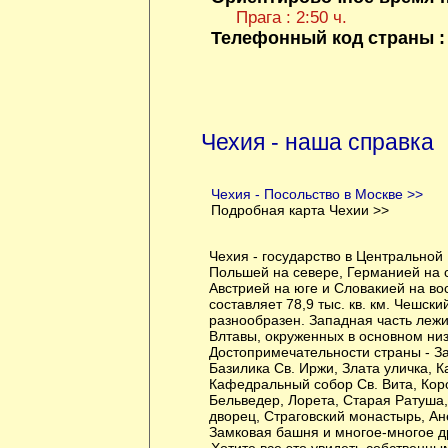
Прага : 2:50 ч.
Телефонный код страны 
Чехия - наша справка
Чехия - Посольство в Москве >>
Подробная карта Чехии >>
Чехия - государство в Центральной 
Польшей на севере, Германией на с
Австрией на юге и Словакией на во
составляет 78,9 тыс. кв. км. Чешск
разнообразен. Западная часть лежи
Влтавы, окруженных в основном ни
Достопримечательности страны - З
Базилика Св. Иржи, Злата уличка, К
Кафедральный собор Св. Вита, Кор
Бельведер, Лорета, Старая Ратуша
дворец, Страговский монастырь, А
Замковая башня и многое-многое д