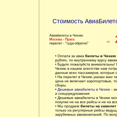
Стоимость АвиаБилет
Авиабилеты в Чехию
Москва - Прага
от
перелет - “туда-обратно”
• Оплата за авиа
билеты в Чехию
рублях, по внутреннему курсу авиа
• Будьте пожалуйста внимательны! 
Чехию в нашем агентстве нам пот
данные всех пассажиров, которые с
• На перелет в Чехию указан мин т
цена не включает аэропортовые, т
сборы.
•
Дешевые авиабилеты в Чехию
- а
и спецпредложения
• Дешевые авиабилеты в Чехию мог
покупки не на все рейсы и не на вс
• Мы продаем
билеты на самолет
только на регулярные рейсы ведущ
зарубежных авиакомпаний. По воп