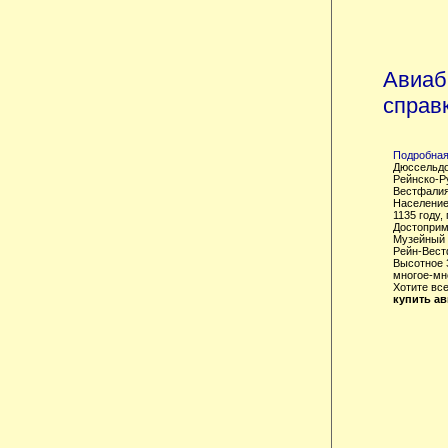
Авиаб
справ
Подробная
Дюссельдо
Рейнско-Р
Вестфалия
Население
1135 году,
Достоприме
Музейный 
Рейн-Вест
Высотное 
многое-мно
Хотите вс
купить а