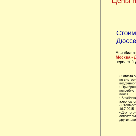
Цены н
Стоим
Дюссе
Авиабилет
Москва -
перелет “т
• Оплата 
по внутре
воздушного
• При брон
потребуют
полет.
• В таблиц
аэропорто
• Стоимос
16.7.2015
• Для того
обязатель
других ав