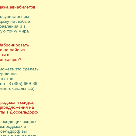
ажа авиабилетов
осуществляем
дажу на любые
равления и в
ую точку мира
Забронировать
а на рейс из
вы в
сельдорф?
можете это сделать
ершенно
платно
ел.: 8 (495) 669-38-
(многоканальный)
родажи и скидки,
цпредложения на
ты в Дюссельдорф
роходящих акциях
аспродажах в
сельдорф вы