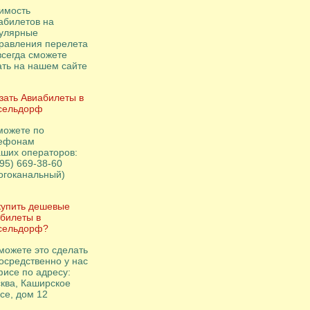
имость
абилетов на
улярные
равления перелета
всегда сможете
ать на нашем сайте
зать Авиабилеты в
сельдорф
можете по
ефонам
аших операторов:
495) 669-38-60
огоканальный)
купить дешевые
билеты в
сельдорф?
можете это сделать
осредственно у нас
фисе по адресу:
ква, Каширское
се, дом 12