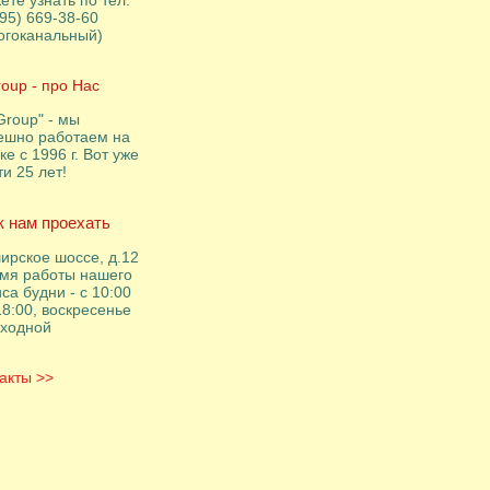
ете узнать по тел:
495) 669-38-60
огоканальный)
roup - про Нас
Group" - мы
ешно работаем на
ке с 1996 г. Вот уже
ти 25 лет!
к нам проехать
ирское шоссе, д.12
мя работы нашего
са будни - с 10:00
18:00, воскресенье
ыходной
акты >>