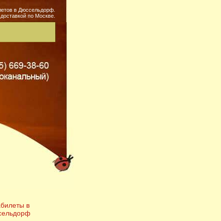
летов в Дюссельдорф.
доставкой по Москве.
билеты в
сельдорф