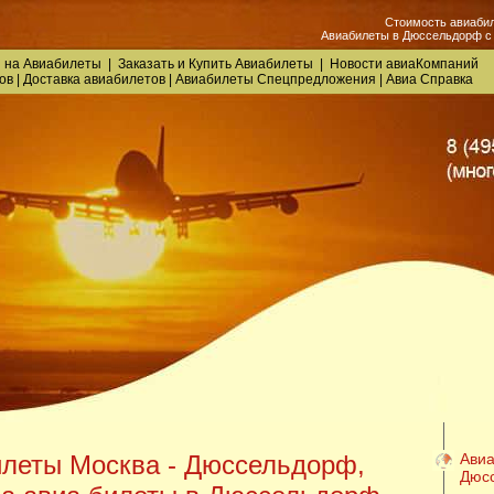
Стоимость авиаби
Авиабилеты в Дюссельдорф с 
 на Авиабилеты
|
Заказать
и
Купить Авиабилеты
|
Новости авиаКомпаний
ов
|
Доставка авиабилетов
|
Авиабилеты Спецпредложения
|
Авиа Справка
леты Москва - Дюссельдорф,
Авиа
Дюс