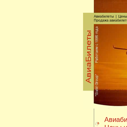
Авиабилеты
|
Цены
Продажа авиабилет
Авиаби