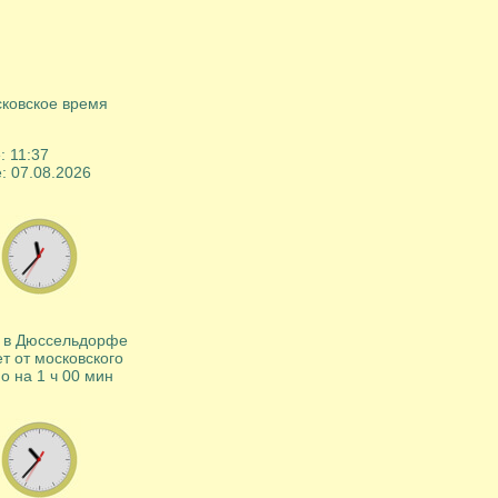
ковское время
e:
11
:
37
e:
07
.
08
.
2026
 в Дюссельдорфе
ет от московского
о на 1 ч 00 мин