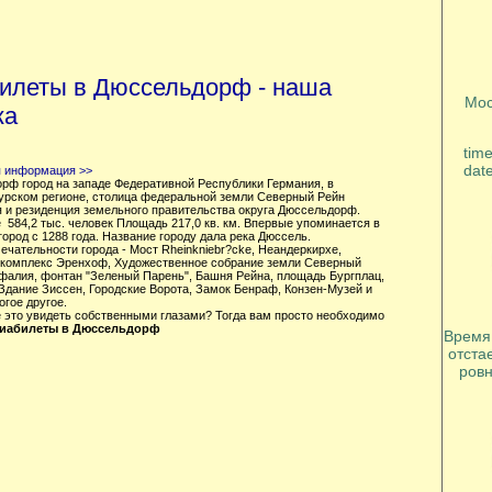
илеты в Дюссельдорф - наша
Мос
ка
tim
dat
 информация >>
рф город на западе Федеративной Республики Германия, в
урском регионе, столица федеральной земли Северный Рейн
 и резиденция земельного правительства округа Дюссельдорф.
 584,2 тыс. человек Площадь 217,0 кв. км. Впервые упоминается в
 город с 1288 года. Название городу дала река Дюссель.
чательности города - Мост Rheinkniebr?cke, Неандеркирхе,
комплекс Эренхоф, Художественное собрание земли Северный
фалия, фонтан "Зеленый Парень", Башня Рейна, площадь Бургплац,
Здание Зиссен, Городские Ворота, Замок Бенраф, Конзен-Музей и
гое другое.
е это увидеть собственными глазами? Тогда вам просто необходимо
виабилеты в Дюссельдорф
Время
отста
ровн