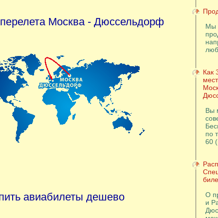
Прод
 перелета Москва - Дюссельдорф
Мы 
про
нап
люб
Как 
мест
Моск
Дюс
Вы 
сов
Бес
по т
60 
Расп
Спе
биле
упить авиабилеты дешево
О п
и Р
Дюс