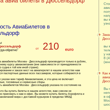
а авиа билеты в Дюссельдорф
Сто
ави
поп
нап
вы 
узн
ость АвиаБилетов в
льдорф
Зака
Дюс
ы
210
вы 
 Дюссельдорф
от
euro
уда-обратно”
тел
у н
8 (
за авиабилеты Москва - Дюссельдорф производится только в рублях,
(мн
ннему курсу авиакомпании (вне зависимости от принадлежности
 судна к той или иной стране).
ировании и заказе мест на авиаперелет в нашем агентстве нам
Как 
ся паспортные данные всех пассажиров, которые собираются в
авиа
е указан мин тариф Авиакомпании, и эта цена не включает
Дюс
вые, топливные и сервисные сборы.
ть авиабилетов Москва - Дюссельдорф указана по состоянию на
Вы 
 что бы купить билеты в нашем агентстве, вам совсем не
неп
но приезжать к нам в офис. Вы можете купить билеты Аэрофлота и
в о
иакомпаний мира с доставкой курьером в пределах МКАД
Мос
шос