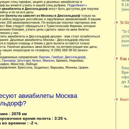
мож
вующих спец тарифах, акциях и дешевых авиабилетах в
8 (
рф вы можете узнать в нашей спец рубрике.
Подробнее>>
 авиабилеты в Дюссельдорф
могут быть доступны для покупки
(мн
рейсы и не на все даты.
аем
билеты на самолет из Москвы в Дюссельдорф
только на
е рейсы ведущих российских и зарубежных авиакомпаний. К вашим
Si G
олее 200 авиаперевозчиков. По вопросам покупки чартерных или
ест Вам следует обращаться к Туристическим Фирмам, которые
анными блоками, узнать цены сделать заказ на авиа билеты
"Si 
венно у них.
усп
купить авиабилеты в Дюссельдорф дешево - вам стоит позаботиться
аранее. Дешевые авиабилеты Москва - Дюссельдорф обычно
рын
я в первую очередь и ближе к дате вылета остаются только
поч
еста. Наличие дешевых авиа билетов, на интересующие вас даты,
у наших операторов по телефону: 8 (495) 669-38-60 (много-
)
родаваемые направления:
Берлин
,
Гамбург
,
Дюссельдорф
,
Как 
т
,
Ганновер
,
Штутгарт
,
Кельн
,
Мюнхен
, Бремен, Нюрнберг,
афен, Мюнстер, Лейпциг.
Каш
направления:
Брюссель
,
Будапешт
,
Варшава
,
Женева
,
Цюрих
.
Вре
офи
до 
- в
есуют авиабилеты Москва
Конт
льдорф?
ние : 2078 км
ровочное время полета : 3:20 ч.
 во времени : -2 ч.