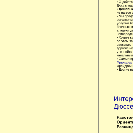
• О дейст
Дюссельдо
•
Дешевые
не на все 
• Мы прод
регулярны
услугам б
блочных м
владеют д
непосредст
• Хотите 
об этом з
раскупаютс
дорогие м
уточняйте 
канальный
• Самые п
Франкфур
Фрейдрихш
• Другие 
Интер
Дюссе
Расстоя
Ориенти
Разница