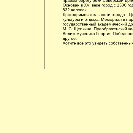
правом берегу реки Северский Дон
Основан в XVI веке город с 1596 г
832 человек.
Достопримечательности города - Ц
культуры и отдыха, Мемориал в па
государственный академический др
М. С. Щепкина, Преображенский к
Великомученика Георгия Победоно
другое.
Хотите все это увидеть собственны