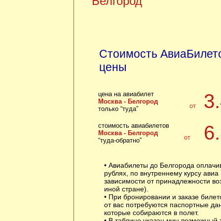
Белгород
Стоимость АвиаБилето
цены
цена на авиабилет
3
Москва - Белгород
от
только “туда”
стоимость авиабилетов
6
Москва - Белгород
от
“туда-обратно”
• Авиабилеты до Белгорода оплачи
рублях, по внутреннему курсу авиа
зависимости от принадлежности воз
иной стране).
• При бронировании и заказе билет
от вас потребуются паспортные да
которые собираются в полет.
• В таблице указан мин возможный