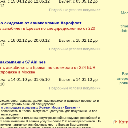
жа: с 15.04.12 до 12.05.12
Вылет: с 03.05.12 до
.12
Подробные условия покупки >>
Мос
о скидками от авиакомпании Аэрофлот
tim
ь авиабилет в Ереван по спецпредложению от 220
dat
жа: с 18.02.12 до 20.03.12
Вылет: с 18.02.12 до
.12
Подробные условия покупки >>
иакомпании S7 Airlines
ать авиабилеты в Ереван по стоимости от 224 EUR
спродаже в Москве
Вр
опере
жа: с 14.01.10 до 31.05.10
Вылет: с 14.01.10 до
ровн
.10
Подробные условия покупки >>
вующих спец тарифах, акциях, распродажах и дешевых перелетах в
 можете узнать в нашей спец рубрике.
 о распродаже и дешевых билетах Москва - Ереван >>
 авиабилеты в Ереван могут быть доступны для покупки не на все
 на все даты.
аем авиабилеты только на регулярные рейсы ведущих российской и
х авиа компании. К вашим услугам более 200 авиаперевозчиков. По
Коти
покупки чартерных или блочных мест в Ереван Вам следует