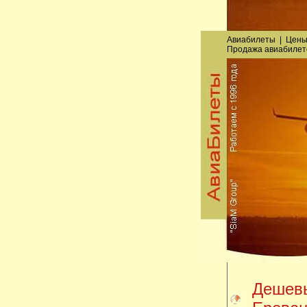
Авиабилеты
|
Цены
Продажа авиабилет
Дешевы