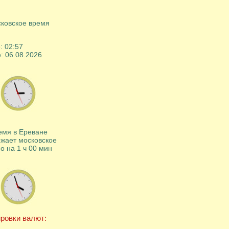
ковское время
e:
02
:
57
e:
06
.
08
.
2026
емя в Ереване
жает московское
о на 1 ч 00 мин
ровки валют: