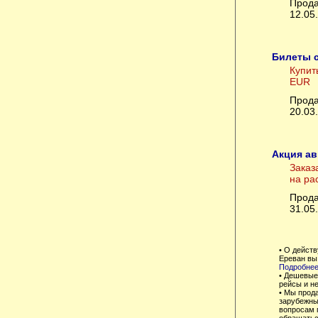
Прода
12.05
Билеты с
Купит
EUR
Прода
20.03
Акция ав
Заказ
на ра
Прода
31.05
• О дейст
Ереван вы
Подробнее
• Дешевые
рейсы и не
• Мы прод
зарубежны
вопросам 