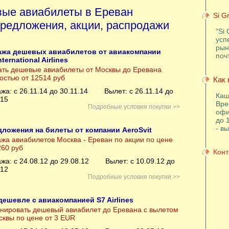
ые авиабилеты в Ереван
Si G
редложения, акции, распродажи
"Si 
усп
рын
ажа дешевых авиабилетов от авиакомпании
поч
nternational Airlines
ать дешевые авиабилеты от Москвы до Еревана
остью от 12514 руб
Как 
жа: с 26.11.14 до 30.11.14
Вылет: с 26.11.14 до
Каш
.15
Вре
Подробные условия покупки >>
офи
до 
- в
ложения на билеты от компании AeroSvit
жа авиабилетов Москва - Ереван по акции по цене
260 руб
Конт
жа: с 24.08.12 до 29.08.12
Вылет: с 10.09.12 до
.12
Подробные условия покупки >>
дешевле с авиакомпанией S7 Airlines
нировать дешевый авиабилет до Еревана с вылетом
сквы по цене от 3 EUR