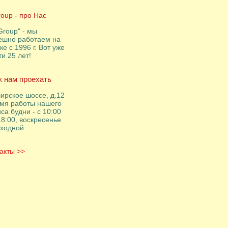
roup - про Нас
Group" - мы
ешно работаем на
ке с 1996 г. Вот уже
ти 25 лет!
к нам проехать
ирское шоссе, д.12
мя работы нашего
са будни - с 10:00
18:00, воскресенье
ыходной
акты >>