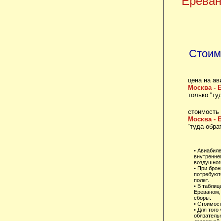
Ерева
Стоим
цена на ав
Москва - 
только “ту
стоимость
Москва - 
“туда-обра
• Авиабил
внутренне
воздушного
• При брон
потребуют
полет.
• В табли
Ереваном,
сборы.
• Стоимост
• Для того
обязательн