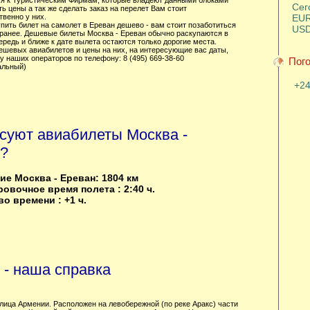
я к Туристическим Фирмам, которые владеют данными блоками
Сег
ть цены а так же сделать заказ на перелет Вам стоит
венно у них.
EUR
упить билет на самолет в Ереван дешево - вам стоит позаботиться
USD
аранее. Дешевые билеты Москва - Ереван обычно раскупаются в
редь и ближе к дате вылета остаются только дорогие места.
ешевых авиабилетов и цены на них, на интересующие вас даты,
у наших операторов по телефону: 8 (495) 669-38-60
Пого
альный)
+2
суют авиабилеты Москва -
?
ие Москва - Ереван: 1804 км
овочное время полета : 2:40 ч.
во времени : +1 ч.
 - наша справка
олица Армении. Расположен на левобережной (по реке Аракс) части