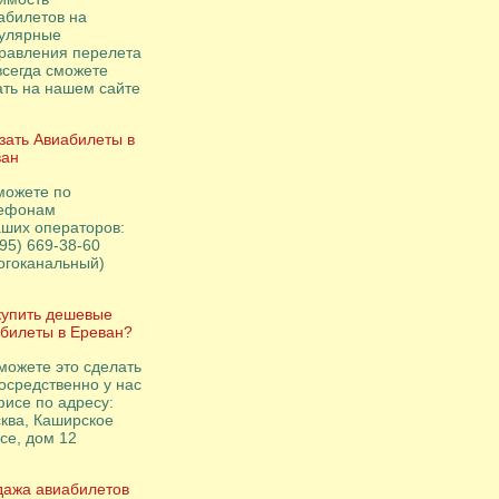
абилетов на
улярные
равления перелета
всегда сможете
ать на нашем сайте
зать Авиабилеты в
ван
можете по
ефонам
аших операторов:
495) 669-38-60
огоканальный)
купить дешевые
билеты в Ереван?
можете это сделать
осредственно у нас
фисе по адресу:
ква, Каширское
се, дом 12
ажа авиабилетов