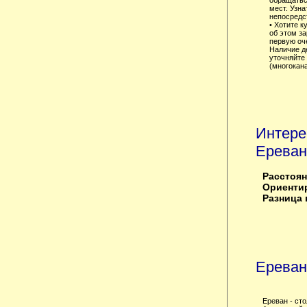
обращатьс
мест. Узна
непосредст
• Хотите к
об этом з
первую оче
Наличие д
уточняйте 
(многокан
Интере
Ереван
Расстоян
Ориентир
Разница 
Ереван
Ереван - ст