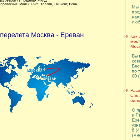
 (курьером) в пределах МКАД.
направления:
Минск
,
Рига
,
Таллин
,
Ташкент
,
Вена
.
Мы 
про
нап
люб
 перелета Москва - Ереван
Как 
мест
Моск
Вы 
сов
Бес
по т
60 
Расп
Спе
биле
О п
и Р
Ере
узна
8 (
(мн