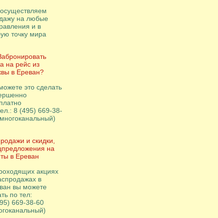
осуществляем
дажу на любые
равления и в
ую точку мира
Забронировать
а на рейс из
вы в Ереван?
можете это сделать
ершенно
платно
ел.: 8 (495) 669-38-
(многоканальный)
родажи и скидки,
цпредложения на
ты в Ереван
роходящих акциях
аспродажах в
ван вы можете
ть по тел:
495) 669-38-60
огоканальный)