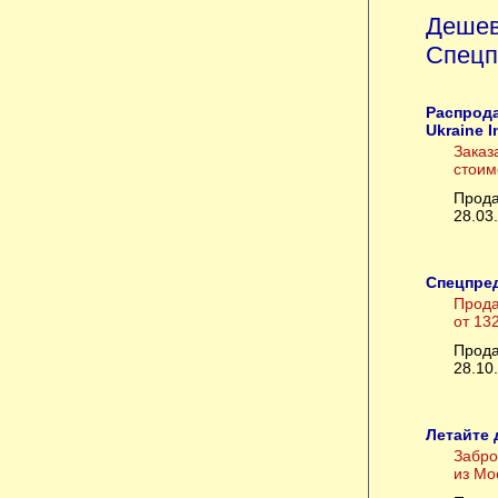
Дешев
Спецп
Распрод
Ukraine I
Заказ
стоим
Прода
28.03
Спецпред
Прода
от 13
Прода
28.10
Летайте 
Забро
из Мо