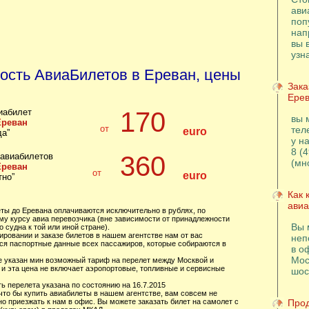
н
ави
поп
нап
вы 
узн
ость АвиаБилетов в Ереван, цены
Зака
Ере
иабилет
170
вы 
Ереван
от
тел
euro
да”
у н
8 (
 авиабилетов
360
(мн
Ереван
от
euro
тно”
Как 
авиа
еты до Еревана оплачиваются исключительно в рублях, по
му курсу авиа перевозчика (вне зависимости от принадлежности
Вы 
 судна к той или иной стране).
ировании и заказе билетов в нашем агентстве нам от вас
неп
ся паспортные данные всех пассажиров, которые собираются в
в о
Мос
це указан мин возможный тариф на перелет между Москвой и
 и эта цена не включает аэропортовые, топливные и сервисные
шос
ь перелета указана по состоянию на 16.7.2015
 что бы купить авиабилеты в нашем агентстве, вам совсем не
о приезжать к нам в офис. Вы можете заказать билет на самолет с
Прод