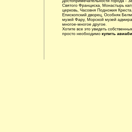
Достопримечательности города - З
Святого Франциска, Монастырь кап
церковь, Часовня Подножия Креста
Епископский дворец, Особняк Бел
музей Фару, Морской музей адмир
многое-многое другое.
Хотите все это увидеть собственны
просто необходимо
купить авиаб