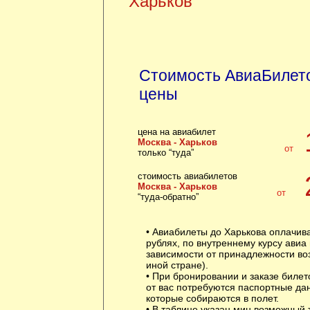
Харьков
Стоимость АвиаБилето
цены
цена на авиабилет
Москва - Харьков
от
только “туда”
стоимость авиабилетов
Москва - Харьков
от
“туда-обратно”
• Авиабилеты до Харькова оплачив
рублях, по внутреннему курсу авиа
зависимости от принадлежности воз
иной стране).
• При бронировании и заказе билет
от вас потребуются паспортные да
которые собираются в полет.
• В таблице указан мин возможный