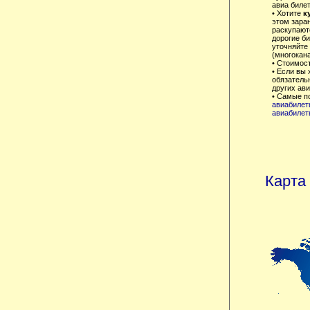
авиа билет
• Хотите
к
этом зара
раскупаютс
дорогие б
уточняйте 
(многокана
• Стоимос
• Если вы 
обязатель
других ав
• Самые п
авиабилет
авиабилет
Карта