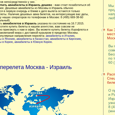
ов непосредственно у них.
упить авиабилеты в Израиль дешево
- вам стоит позаботиться об
Мы 
нее. Дешевые авиабилеты из Москвы в Израиль обычно
про
я в первую очередь и ближе к дате вылета остаются только
нап
илеты. Наличие дешевых авиа билетов, на интересующие вас даты,
у наших операторов по телефонам в Москве: 8 (495) 669-38-60
люб
льный) .
ть
авиабилетов в Израиль
указана по состоянию на 16.7.2015.
хотите купить билеты в нашем агентстве, вам совсем не
Как 
но приезжать к нам в офис. Вы можете купить билеты Аэрофлота и
иакомпаний мира с доставкой курьером в пределах Москвы.
мест
опулярные направления перелета:
авиабилеты в Италию
,
Моск
ы в Японию
,
авиабилеты в Казахстан
,
авиабилеты в Киргизию
,
ы в Корею
,
авиабилеты в Южную Корею
.
Вы 
сов
Бес
по т
60 
 перелета Москва - Израиль
Расп
Спе
биле
О п
и Р
Изр
узна
8 (
(мн