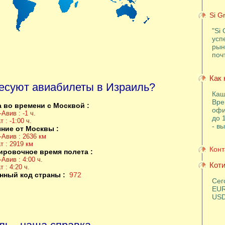
Si G
"Si 
усп
рын
поч
Как 
есуют авиабилеты в Израиль?
Каш
Вре
 во времени с Москвой :
офи
Авив : -1 ч.
до 
 : -1:00 ч.
- в
ние от Москвы :
-Авив : 2636 км
т : 2919 км
Конт
ировочное время полета :
Авив : 4:00 ч.
Коти
 : 4:20 ч.
нный код страны :
972
Сег
EUR
USD