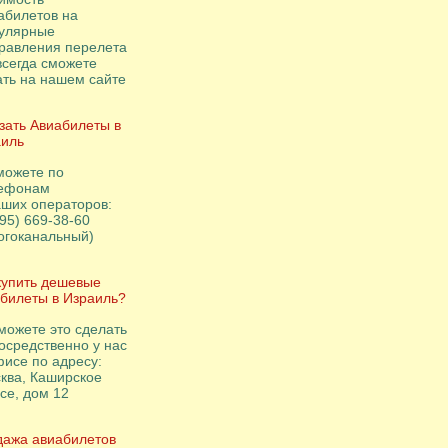
абилетов на
улярные
равления перелета
всегда сможете
ать на нашем сайте
зать Авиабилеты в
иль
можете по
ефонам
аших операторов:
495) 669-38-60
огоканальный)
купить дешевые
билеты в Израиль?
можете это сделать
осредственно у нас
фисе по адресу:
ква, Каширское
се, дом 12
ажа авиабилетов