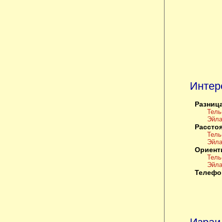
Интер
Разница
Тель-
Эйлат
Расстоя
Тель
Эйла
Ориент
Тель-
Эйлат
Телефо