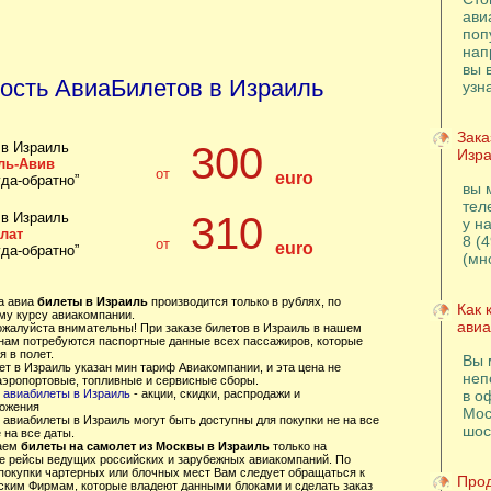
ави
поп
нап
вы 
ость АвиаБилетов в Израиль
узн
Зака
в Израиль
300
Изра
ель-Авив
от
euro
уда-обратно”
вы 
тел
в Израиль
310
у н
лат
8 (
от
euro
уда-обратно”
(мн
за авиа
билеты в Израиль
производится только в рублях, по
Как 
му курсу авиакомпании.
авиа
пожалуйста внимательны! При заказе билетов в Израиль в нашем
 нам потребуются паспортные данные всех пассажиров, которые
 в полет.
Вы 
ет в Израиль указан мин тариф Авиакомпании, и эта цена не
неп
аэропортовые, топливные и сервисные сборы.
авиабилеты в Израиль
- акции, скидки, распродажи и
в о
ожения
Мос
 авиабилеты в Израиль могут быть доступны для покупки не на все
шос
 на все даты.
аем
билеты на самолет из Москвы в Израиль
только на
е рейсы ведущих российских и зарубежных авиакомпаний. По
покупки чартерных или блочных мест Вам следует обращаться к
Прод
ским Фирмам, которые владеют данными блоками и сделать заказ