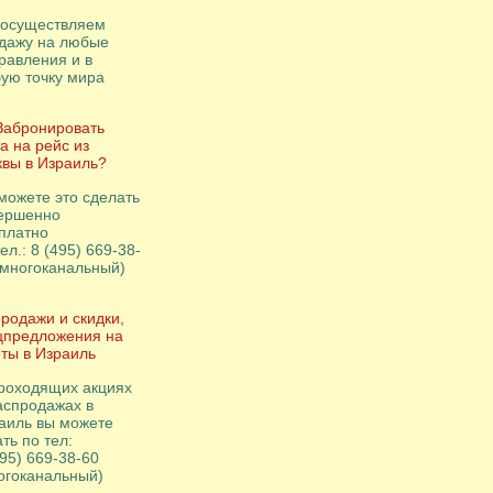
осуществляем
дажу на любые
равления и в
ую точку мира
Забронировать
а на рейс из
вы в Израиль?
можете это сделать
ершенно
платно
ел.: 8 (495) 669-38-
(многоканальный)
родажи и скидки,
цпредложения на
ты в Израиль
роходящих акциях
аспродажах в
аиль вы можете
ть по тел:
495) 669-38-60
огоканальный)