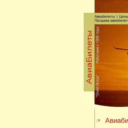
Авиабилеты
|
Цены
Продажа авиабилет
Авиаби