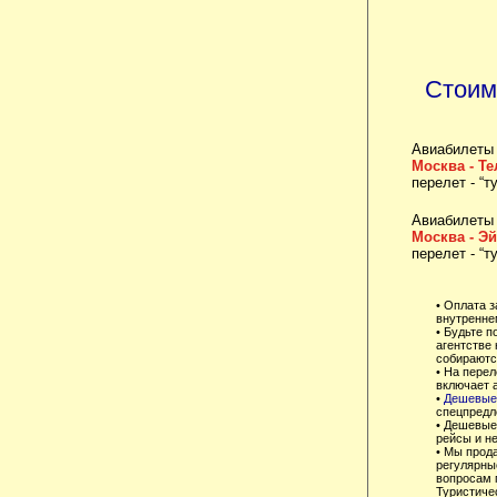
Стоим
Авиабилеты 
Москва - Т
перелет - “т
Авиабилеты 
Москва - Эй
перелет - “т
• Оплата 
внутренне
• Будьте 
агентстве
собираются
• На перел
включает 
•
Дешевые 
спецпредл
• Дешевые
рейсы и не
• Мы прод
регулярны
вопросам 
Туристиче