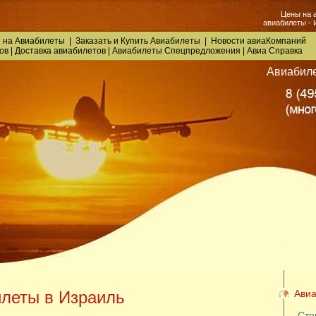
Цены на 
авиабилеты - И
 на Авиабилеты
|
Заказать
и
Купить Авиабилеты
|
Новости авиаКомпаний
ов
|
Доставка авиабилетов
|
Авиабилеты Спецпредложения
|
Авиа Справка
Авиабиле
леты в Израиль
Авиа
Сто