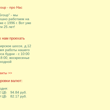
roup - про Нас
Group" - мы
ешно работаем на
ке с 1996 г. Вот уже
ти 25 лет!
к нам проехать
ирское шоссе, д.12
мя работы нашего
са будни - с 10:00
18:00, воскресенье
ыходной
акты >>
ровки валют:
одня:
 ЦБ 94.84 руб.
 ЦБ 82.17 руб.