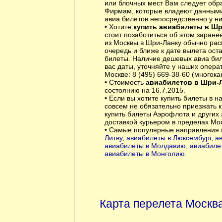
или блочных мест Вам следует обр
Фирмам, которые владеют данными 
авиа билетов непосредственно у ни
• Хотите
купить авиабилеты в Ш
стоит позаботиться об этом заран
из Москвы в Шри-Ланку обычно рас
очередь и ближе к дате вылета ост
билеты. Наличие дешевых авиа би
вас даты, уточняйте у наших опера
Москве: 8 (495) 669-38-60 (многока
• Стоимость
авиабилетов в Шри-
состоянию на 16.7.2015.
• Если вы хотите купить билеты в н
совсем не обязательно приезжать 
купить билеты Аэрофлота и других
доставкой курьером в пределах Мо
• Самые популярные направления 
Литву
,
авиабилеты в Люксембург
,
а
авиабилеты в Молдавию
,
авиабиле
авиабилеты в Монголию
.
Карта перелета Москв