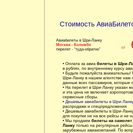
Стоимость АвиаБилето
Авиабилеты в Шри-Ланку
Москва - Коломбо
от
перелет - “туда-обратно”
• Оплата за авиа
билеты в Шри-Л
в рублях, по внутреннему курсу ав
• Будьте пожалуйста внимательны! 
Шри-Ланку в нашем агентстве нам
данные всех пассажиров, которые с
• На перелет в Шри-Ланку указан 
и эта цена не включает аэропортов
сервисные сборы.
•
Дешевые авиабилеты в Шри-Ланк
распродажи и спецпредложения
• Дешевые авиабилеты в Шри-Ланку
для покупки не на все рейсы и не н
• Мы продаем
билеты на самолет
Ланку
только на регулярные рейсы
зарубежных авиакомпаний. По воп