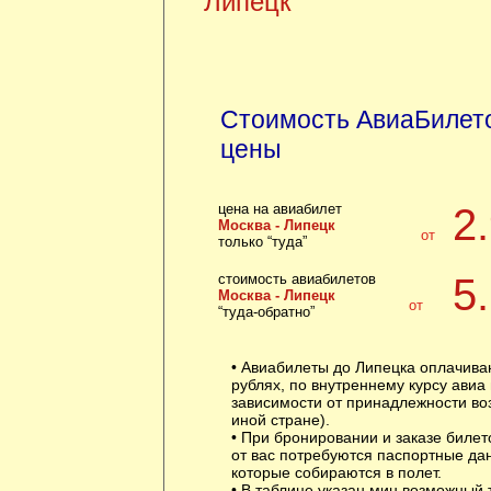
Липецк
Стоимость АвиаБилето
цены
цена на авиабилет
2
Москва - Липецк
от
только “туда”
стоимость авиабилетов
5
Москва - Липецк
от
“туда-обратно”
• Авиабилеты до Липецка оплачива
рублях, по внутреннему курсу авиа
зависимости от принадлежности воз
иной стране).
• При бронировании и заказе билет
от вас потребуются паспортные да
которые собираются в полет.
• В таблице указан мин возможный