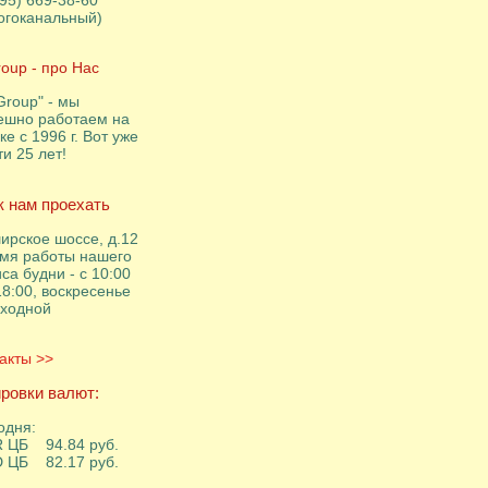
495) 669-38-60
огоканальный)
roup - про Нас
Group" - мы
ешно работаем на
ке с 1996 г. Вот уже
ти 25 лет!
к нам проехать
ирское шоссе, д.12
мя работы нашего
са будни - с 10:00
18:00, воскресенье
ыходной
акты >>
ровки валют:
одня:
 ЦБ 94.84 руб.
 ЦБ 82.17 руб.