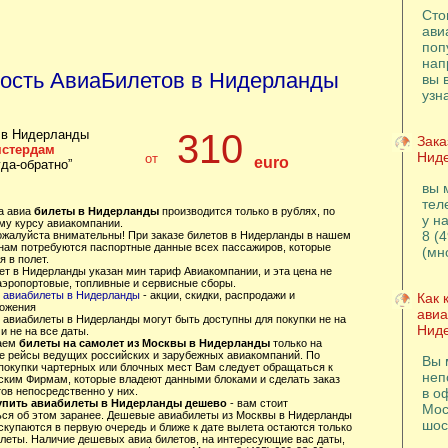
Сто
ави
поп
нап
ость АвиаБилетов в Нидерланды
вы 
узн
 в Нидерланды
310
Зака
мстердам
Нид
от
euro
уда-обратно”
вы 
тел
за авиа
билеты в Нидерланды
производится только в рублях, по
у н
му курсу авиакомпании.
8 (
пожалуйста внимательны! При заказе билетов в Нидерланды в нашем
 нам потребуются паспортные данные всех пассажиров, которые
(мн
 в полет.
ет в Нидерланды указан мин тариф Авиакомпании, и эта цена не
аэропортовые, топливные и сервисные сборы.
 авиабилеты в Нидерланды
- акции, скидки, распродажи и
Как 
ожения
авиа
 авиабилеты в Нидерланды могут быть доступны для покупки не на
Нид
и не на все даты.
аем
билеты на самолет из Москвы в Нидерланды
только на
е рейсы ведущих российских и зарубежных авиакомпаний. По
Вы 
покупки чартерных или блочных мест Вам следует обращаться к
неп
ским Фирмам, которые владеют данными блоками и сделать заказ
ов непосредственно у них.
в о
упить авиабилеты в Нидерланды дешево
- вам стоит
Мос
ься об этом заранее. Дешевые авиабилеты из Москвы в Нидерланды
шос
скупаются в первую очередь и ближе к дате вылета остаются только
илеты. Наличие дешевых авиа билетов, на интересующие вас даты,