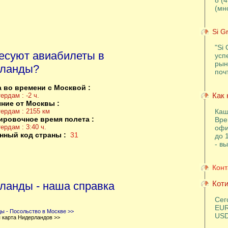
8 (
(мн
Si G
"Si 
есуют авиабилеты в
усп
рын
ланды?
поч
 во времени с Москвой :
Как 
ердам : -2 ч.
ние от Москвы :
ердам : 2155 км
Каш
ировочное время полета :
Вре
ердам : 3:40 ч.
офи
нный код страны :
31
до 
- в
Конт
Коти
ланды - наша справка
Сег
EUR
ы - Посольство в Москве >>
USD
 карта Нидерландов >>