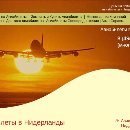
Цены на авиа
авиабилеты - Нидер
 на Авиабилеты
|
Заказать
и
Купить Авиабилеты
|
Новости авиаКомпаний
ов
|
Доставка авиабилетов
|
Авиабилеты Спецпредложения
|
Авиа Справка
Авиабилеты 
леты в Нидерланды
Авиа
Нид