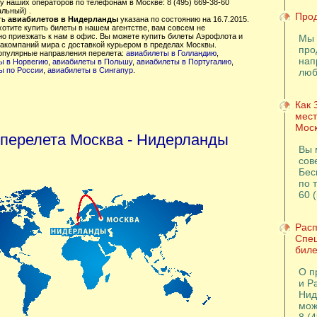
у наших операторов по телефонам в Москве: 8 (495) 669-38-60
льный) .
Прод
ть
авиабилетов в Нидерланды
указана по состоянию на 16.7.2015.
хотите купить билеты в нашем агентстве, вам совсем не
но приезжать к нам в офис. Вы можете купить билеты Аэрофлота и
Мы 
иакомпаний мира с доставкой курьером в пределах Москвы.
про
опулярные направления перелета:
авиабилеты в Голландию
,
нап
ы в Норвегию
,
авиабилеты в Польшу
,
авиабилеты в Португалию
,
ы по России
,
авиабилеты в Сингапур
.
люб
Как 
мест
Моск
 перелета Москва - Нидерланды
Вы 
сов
Бес
по т
60 
Расп
Спе
биле
О п
и Р
Нид
мож