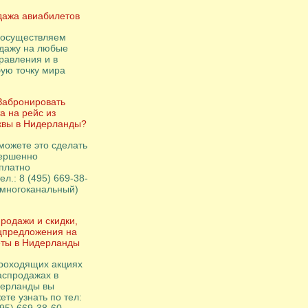
ажа авиабилетов
осуществляем
дажу на любые
равления и в
ую точку мира
Забронировать
а на рейс из
вы в Нидерланды?
можете это сделать
ершенно
платно
ел.: 8 (495) 669-38-
(многоканальный)
родажи и скидки,
цпредложения на
ты в Нидерланды
роходящих акциях
аспродажах в
ерланды вы
ете узнать по тел: