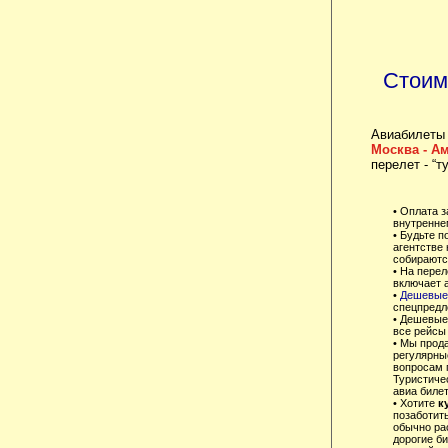
Стоим
Авиабилеты
Москва - А
перелет - “т
• Оплата 
внутренне
• Будьте 
агентстве
собираются
• На перел
включает 
•
Дешевые
спецпредл
• Дешевые
все рейсы 
• Мы прод
регулярны
вопросам 
Туристиче
авиа билет
• Хотите
к
позаботит
обычно ра
дорогие б