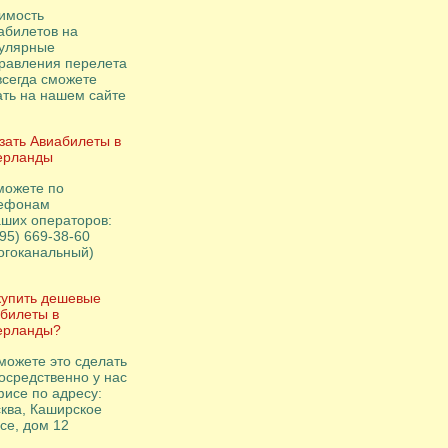
имость
абилетов на
улярные
равления перелета
всегда сможете
ать на нашем сайте
зать Авиабилеты в
ерланды
можете по
ефонам
аших операторов:
495) 669-38-60
огоканальный)
купить дешевые
билеты в
ерланды?
можете это сделать
осредственно у нас
фисе по адресу:
ква, Каширское
се, дом 12