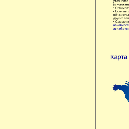
уточняйте 
(многокана
• Стоимос
• Если вы 
обязатель
других ав
• Самые п
авиабилет
авиабилет
Карта