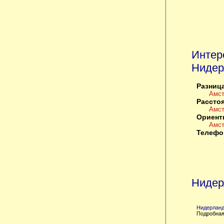
Интер
Нидер
Разница
Амст
Расстоя
Амст
Ориент
Амст
Телефо
Нидер
Нидерланд
Подробная