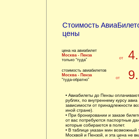
Стоимость АвиаБилето
цены
цена на авиабилет
4
Москва - Пенза
от
только “туда”
стоимость авиабилетов
9
Москва - Пенза
от
“туда-обратно”
• Авиабилеты до Пензы оплачивают
рублях, по внутреннему курсу авиа
зависимости от принадлежности воз
иной стране).
• При бронировании и заказе билет
от вас потребуются паспортные да
которые собираются в полет.
• В таблице указан мин возможный
Москвой и Пензой, и эта цена не в