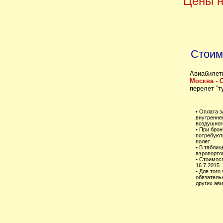
Цены н
Стоим
Авиабилет
Москва - 
перелет “т
• Оплата з
внутренне
воздушного
• При брон
потребуют
полет.
• В таблиц
аэропорто
• Стоимос
16.7.2015
• Для того
обязатель
других ав