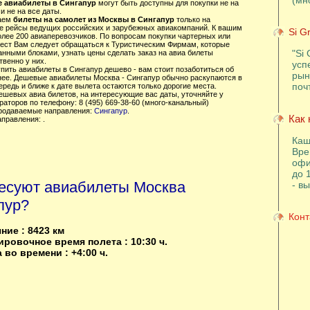
(мн
 авиабилеты в Сингапур
могут быть доступны для покупки не на
и не на все даты.
аем
билеты на самолет из Москвы в Сингапур
только на
е рейсы ведущих российских и зарубежных авиакомпаний. К вашим
Si G
олее 200 авиаперевозчиков. По вопросам покупки чартерных или
ест Вам следует обращаться к Туристическим Фирмам, которые
"Si 
анными блоками, узнать цены сделать заказ на авиа билеты
венно у них.
усп
упить авиабилеты в Сингапур дешево - вам стоит позаботиться об
рын
нее. Дешевые авиабилеты Москва - Сингапур обычно раскупаются в
поч
редь и ближе к дате вылета остаются только дорогие места.
ешевых авиа билетов, на интересующие вас даты, уточняйте у
аторов по телефону: 8 (495) 669-38-60 (много-канальный)
родаваемые направления:
Сингапур
.
Как 
аправления: .
Каш
Вре
офи
до 
есуют авиабилеты Москва
- в
пур?
Конт
ние : 8423 км
ровочное время полета : 10:30 ч.
 во времени : +4:00 ч.