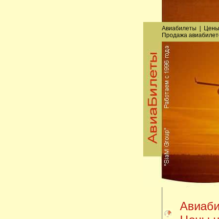
Авиабилеты
|
Цены
Продажа авиабилет
Авиаби