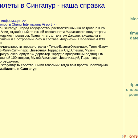
илеты в Сингапур - наша справка
Мос
 информация >>
порта Changi International Airport >>
 Сингапур - город-государство, расположенный на острове в Юго-
 Азии, отделённый от южной оконечности Малаккского полуострова
tim
хорским проливом. Граничит с султанатом Джохор, входящим в
dat
лайзии и с островами Риау в составе Индонезии. Население 4 839
к.
ечательности города-страны - Телок-Бланга-Хилл-парк, Тионг-Бару-
лз-Хилл-Сити-парк, Цветочная Терраса и Сад Специй, Музей
фигур, океанариум "Андерватер-Уорлд" с прозрачным подводным
длиной 100 метров, Музей Азиатских Цивилизаций, Парк птиц и
гое другое.
е это увидеть собственными глазами? Тогда вам просто необходимо
виабилеты в Сингапур
Вре
опере
ровн
Коти