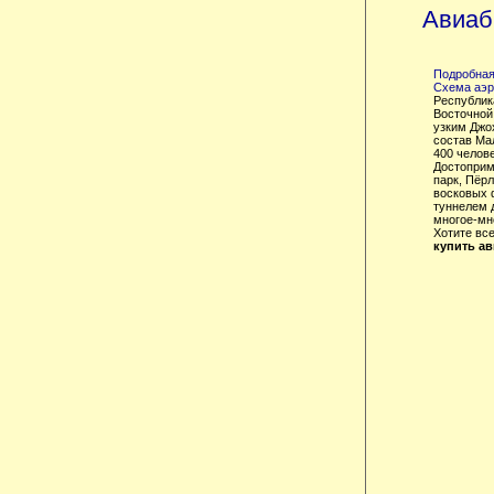
Авиаб
Подробная
Схема аэро
Республика
Восточной
узким Джо
состав Ма
400 челове
Достоприм
парк, Пёр
восковых 
туннелем 
многое-мно
Хотите вс
купить а