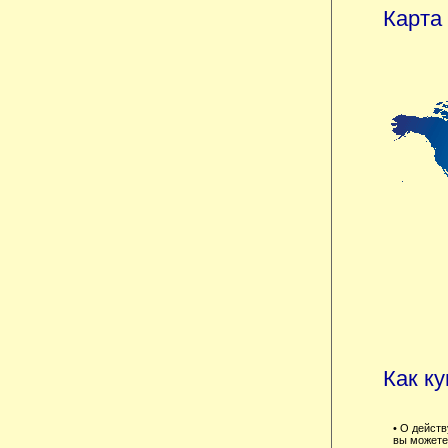
Карта
Как к
• О дейст
вы можете