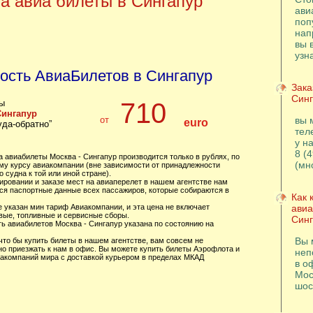
а авиа билеты в Сингапур
ави
поп
нап
вы 
узн
ость АвиаБилетов в Сингапур
Зака
Синг
ы
710
Сингапур
от
вы 
euro
уда-обратно”
тел
у н
8 (
а авиабилеты Москва - Сингапур производится только в рублях, по
(мн
му курсу авиакомпании (вне зависимости от принадлежности
 судна к той или иной стране).
ировании и заказе мест на авиаперелет в нашем агентстве нам
ся паспортные данные всех пассажиров, которые собираются в
Как 
е указан мин тариф Авиакомпании, и эта цена не включает
авиа
вые, топливные и сервисные сборы.
Синг
ть авиабилетов Москва - Сингапур указана по состоянию на
Вы 
 что бы купить билеты в нашем агентстве, вам совсем не
но приезжать к нам в офис. Вы можете купить билеты Аэрофлота и
неп
иакомпаний мира с доставкой курьером в пределах МКАД
в о
Мос
шос