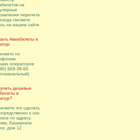
абилетов на
улярные
равления перелета
всегда сможете
ать на нашем сайте
зать Авиабилеты в
апур
можете по
ефонам
аших операторов:
495) 669-38-60
огоканальный)
купить дешевые
билеты в
апур?
можете это сделать
осредственно у нас
фисе по адресу:
ква, Каширское
се, дом 12