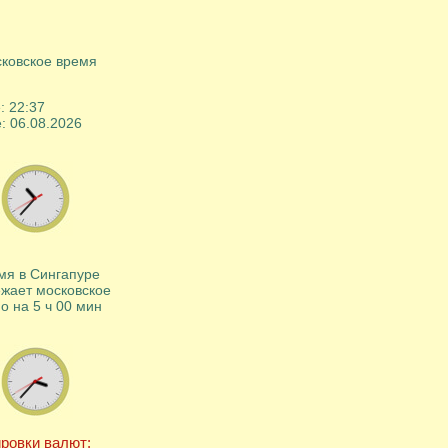
ковское время
e:
22
:
37
e:
06
.
08
.
2026
мя в Сингапуре
жает московское
о на 5 ч 00 мин
ровки валют: