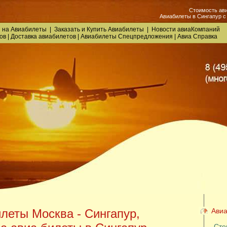
Стоимость ави
Авиабилеты в Сингапур с
 на Авиабилеты
|
Заказать
и
Купить Авиабилеты
|
Новости авиаКомпаний
ов
|
Доставка авиабилетов
|
Авиабилеты Спецпредложения
|
Авиа Справка
леты Москва - Сингапур,
Авиа
Сто