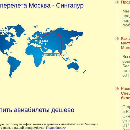
Прод
 перелета Москва - Сингапур
Мы 
про
нап
люб
Как 
мест
Моск
Вы 
сов
Бес
по т
60 
Расп
Спе
биле
О п
упить авиабилеты дешево
и Р
Син
узна
вующих спец тарифах, акциях и дешевых авиабилетах в Сингапур
8 (
 узнать в нашей спец рубрике.
Подробнее>>