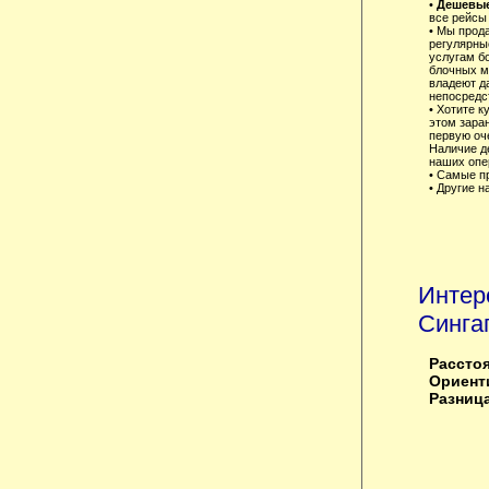
•
Дешевые
все рейсы 
• Мы прод
регулярны
услугам б
блочных м
владеют д
непосредст
• Хотите к
этом зара
первую оче
Наличие д
наших опер
• Самые п
• Другие н
Интер
Синга
Расстоя
Ориенти
Разница