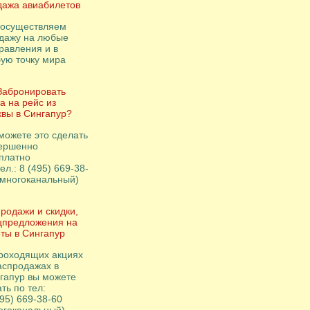
ажа авиабилетов
осуществляем
дажу на любые
равления и в
ую точку мира
Забронировать
а на рейс из
вы в Сингапур?
можете это сделать
ершенно
платно
ел.: 8 (495) 669-38-
(многоканальный)
родажи и скидки,
цпредложения на
ты в Сингапур
роходящих акциях
аспродажах в
гапур вы можете
ть по тел:
495) 669-38-60