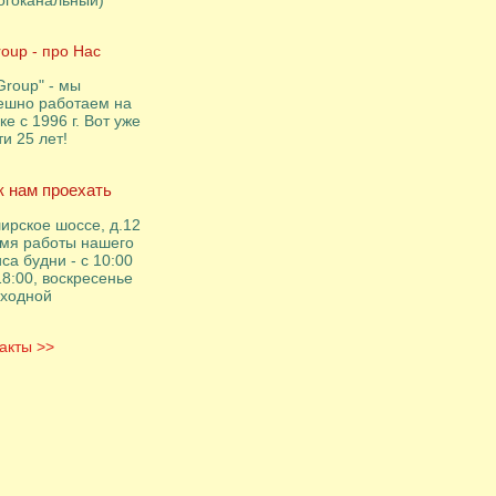
огоканальный)
roup - про Нас
Group" - мы
ешно работаем на
ке с 1996 г. Вот уже
ти 25 лет!
к нам проехать
ирское шоссе, д.12
мя работы нашего
са будни - с 10:00
18:00, воскресенье
ыходной
акты >>