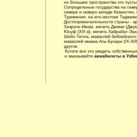
но большие пространства это пустын
Сопредельные государства на север
севере и северо-западе Казахстан,
Туркмения, на юго-востоке Таджики
Достопримечательности страны - а
Хазрати-Имам, мечеть Джами (Джума
Юсуф (XIX в), мечеть Хайрабат-Эшон
Шейх-Тилла, мавзолей библейского 
мавзолей имама Аль-Бухари (IX-XIII
другое.
Хотите все это увидеть собственны
и заказывайте
авиабилеты в Узбе