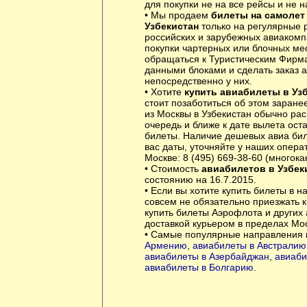
для покупки не на все рейсы и не н
• Мы продаем
билеты на самолет
Узбекистан
только на регулярные 
российских и зарубежных авиакомп
покупки чартерных или блочных ме
обращаться к Туристическим Фирм
данными блоками и сделать заказ 
непосредственно у них.
• Хотите
купить авиабилеты в Уз
стоит позаботиться об этом заран
из Москвы в Узбекистан обычно ра
очередь и ближе к дате вылета ост
билеты. Наличие дешевых авиа би
вас даты, уточняйте у наших опера
Москве: 8 (495) 669-38-60 (многока
• Стоимость
авиабилетов в Узбек
состоянию на 16.7.2015.
• Если вы хотите купить билеты в н
совсем не обязательно приезжать 
купить билеты Аэрофлота и других
доставкой курьером в пределах Мо
• Самые популярные направления 
Армению
,
авиабилеты в Австралию
авиабилеты в Азербайджан
,
авиаби
авиабилеты в Болгарию
.