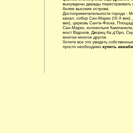
вынуждены дважды перестраивать г
более высокие острова.
Достопримечательности города - М
канал, собор Сан-Марко (IX-X век),
век), церковь Санта-Фоска, Площа
Сан-Марко, колокольня Кампанила
мост Вздохов, Дворец Ка д'Оро, Ску
многое-многое другое.
Хотите все это увидеть собственны
просто необходимо
купить авиаб