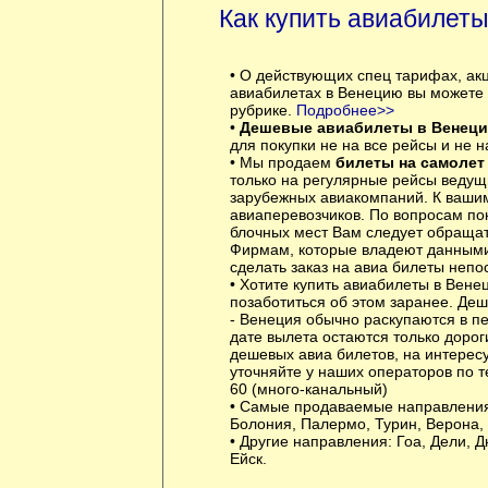
Как купить авиабилет
• О действующих спец тарифах, ак
авиабилетах в Венецию вы можете 
рубрике.
Подробнее>>
•
Дешевые авиабилеты в Венец
для покупки не на все рейсы и не н
• Мы продаем
билеты на самолет
только на регулярные рейсы ведущ
зарубежных авиакомпаний. К вашим
авиаперевозчиков. По вопросам по
блочных мест Вам следует обращат
Фирмам, которые владеют данными
сделать заказ на авиа билеты непо
• Хотите купить авиабилеты в Вене
позаботиться об этом заранее. Де
- Венеция обычно раскупаются в пе
дате вылета остаются только дорог
дешевых авиа билетов, на интерес
уточняйте у наших операторов по т
60 (много-канальный)
• Самые продаваемые направлени
Болония, Палермо, Турин, Верона,
• Другие направления:
Гоа
,
Дели
,
Д
Ейск
.