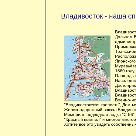
Владивосток - наша с
Владивост
Дальнем В
администр
Приморско
Транссиби
Расположе
Японского
Муравьёва
1860 году,
Площадь г
Население
Достоприм
Владивост
Владивост
Военно-ис
"Владивостокская крепость", Дом-м
Железнодорожный вокзал Владивос
Мемориал подводная лодка "С-56"
"Красный вымпел" и многое-многое
Хотите все это увидеть собственны