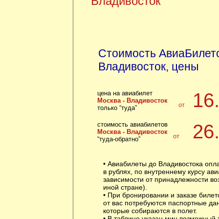
Владивосток
Стоимость АвиаБилето
Владивосток, цены
цена на авиабилет
16
Москва - Владивосток
от
только “туда”
стоимость авиабилетов
26
Москва - Владивосток
от
“туда-обратно”
• Авиабилеты до Владивостока опл
в рублях, по внутреннему курсу ави
зависимости от принадлежности воз
иной стране).
• При бронировании и заказе билет
от вас потребуются паспортные да
которые собираются в полет.
• В таблице указан мин возможный