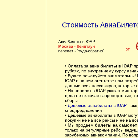
Стоимость АвиаБилет
Авиабилеты в ЮАР
Москва - Кейптаун
от
перелет - “туда-обратно”
• Оплата за авиа
билеты в ЮАР
пр
рублях, по внутреннему курсу авиа
• Будьте пожалуйста внимательны! 
ЮАР в нашем агентстве нам потре
данные всех пассажиров, которые с
• На перелет в ЮАР указан мин та
цена не включает аэропортовые, т
сборы.
•
Дешевые авиабилеты в ЮАР
- акц
спецпредложения
• Дешевые авиабилеты в ЮАР могут
покупки не на все рейсы и не на вс
• Мы продаем
билеты на самолет
только на регулярные рейсы ведущ
зарубежных авиакомпаний. По воп