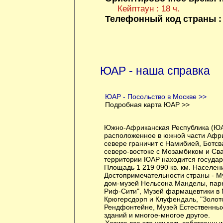
Кейптаун : 18 ч.
Телефонный код страны 
ЮАР - наша справка
ЮАР - Посольство в Москве >>
Подробная карта ЮАР >>
Южно-Африканская Республика (ЮАР
расположенное в южной части Афри
севере граничит с Намибией, Ботсв
северо-востоке с Мозамбиком и Св
территории ЮАР находится государ
Площадь 1 219 090 кв. км. Населени
Достопримечательности страны - М
дом-музей Нельсона Манделы, парк
Риф-Сити", Музей фармацевтики в 
Крюгерсдорп и Клуфендаль, "Золото
Рендфонтейне, Музей Естественных
зданий и многое-многое другое.