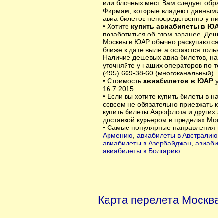
или блочных мест Вам следует обр
Фирмам, которые владеют данными 
авиа билетов непосредственно у ни
• Хотите
купить авиабилеты в Ю
позаботиться об этом заранее. Де
Москвы в ЮАР обычно раскупаются
ближе к дате вылета остаются толь
Наличие дешевых авиа билетов, на
уточняйте у наших операторов по 
(495) 669-38-60 (многоканальный) .
• Стоимость
авиабилетов в ЮАР
у
16.7.2015.
• Если вы хотите купить билеты в н
совсем не обязательно приезжать 
купить билеты Аэрофлота и других
доставкой курьером в пределах Мо
• Самые популярные направления 
Армению
,
авиабилеты в Австралию
авиабилеты в Азербайджан
,
авиаби
авиабилеты в Болгарию
.
Карта перелета Москв