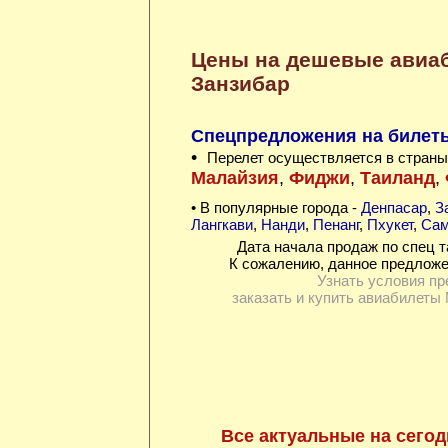
Цены на дешевые авиа
Занзибар
Спецпредложения на билеты
•
Перелет осуществляется в страны
Малайзия
,
Фиджи
,
Таиланд
,
• В популярные города -
Денпасар
,
З
Лангкави
,
Нанди
,
Пенанг
,
Пхукет
,
Сам
Дата начала продаж по спец т
К сожалению, данное предложе
Узнать условия пр
заказать и купить авиабилеты 
Все актуальные на сегод