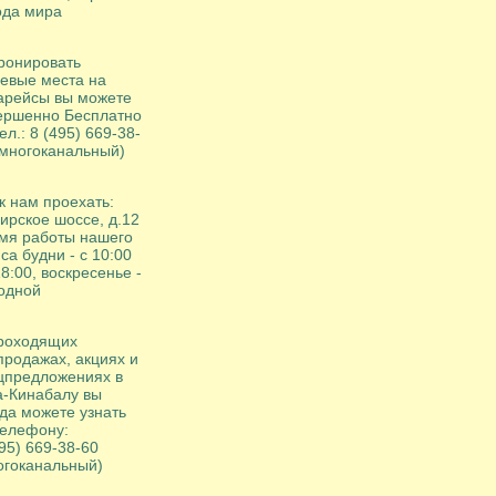
ода мира
ронировать
евые места на
арейсы вы можете
ершенно Бесплатно
ел.: 8 (495) 669-38-
(многоканальный)
к нам проехать:
ирское шоссе, д.12
мя работы нашего
са будни - с 10:00
8:00, воскресенье -
одной
роходящих
продажах, акциях и
цпредложениях в
а-Кинабалу вы
гда можете узнать
телефону:
95) 669-38-60
огоканальный)