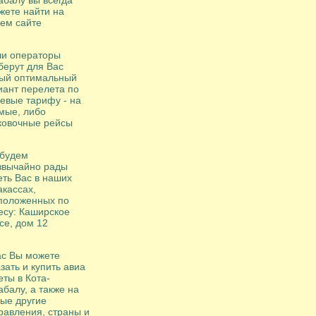
абалу вы всегда
жете найти на
ем сайте
и операторы
берут для Вас
ый оптимальный
иант перелета по
евые тарифу - на
мые, либо
ковочные рейсы
будем
звычайно рады
еть Вас в наших
акассах,
положенных по
есу: Каширское
се, дом 12
ас Вы можете
зать и купить авиа
еты в Кота-
абалу, а также на
ые другие
равления, страны и