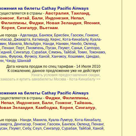
ожения на билеты Cathay Pacific Airways
Австралия
,
Таиланд
,
существляется в страны -
Гонконг
,
Китай
,
Бали
,
Индонезия
,
Непал
,
,
Филиппины
,
Фиджи
,
Новая Зеландия
,
Япония
,
,
Корея
,
Сингапур
,
Вьетнам
.
ые города -
Аделаида
,
Бангкок
,
Брисбен
,
Гаосюн
,
Гонконг
,
нпасар
,
Джакарта
,
Катманду
,
Кернс
,
Кота-Кинабалу
,
Куала-
мин
,
Манила
,
Мельбурн
,
Нанди
,
Нанкин
,
Нинбо
,
Окленд
,
,
Пенанг
,
Перт
,
Пномпень
,
Пусан
,
Пхукет
,
Санья
,
Саппоро
,
Сидней
,
Сингапур
,
Сурабая
,
Сямэнь
,
Тайбэй
,
Токио
,
Токонамэ
,
хань
,
Фукуока
,
Фучжоу
,
Ханой
,
Ханчжоу
,
Хошимин
,
Циндао
,
ин
,
Чэнду
,
Шанхай
Дата начала продаж по спец тарифам - 14 Июля 2010
К сожалению, данное предложение уже не действует
Узнать условия предоставления скидки,
заказать и купить авиабилеты Москва - Кота-Кинабалу >>
ожения на билеты Cathay Pacific Airways
Фиджи
,
Филиппины
,
существляется в страны -
,
Непал
,
Индонезия
,
Бали
,
Гонконг
,
Тайвань
,
Новая Зеландия
,
Камбоджа
,
Корея
,
Сингапур
,
ые города -
Нанди
,
Манила
,
Куала-Лумпур
,
Кота-Кинабалу
,
акарта
,
Денпасар
,
Гонконг
,
Гаосюн
,
Бангкок
,
Окленд
,
Пенанг
,
усан
,
Пхукет
,
Себу
,
Сеул
,
Сингапур
,
Сурабая
,
Тайбэй
,
Ханой
,