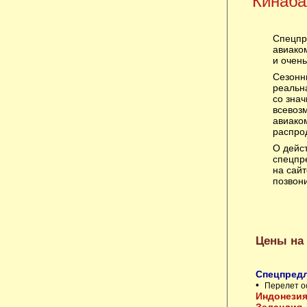
Кинаба
Спецпр
авиако
и очен
Сезонн
реальн
со знач
всевоз
авиаком
распро
О дейст
спецпр
на сайт
позвон
Цены на
Спецпредл
•
Перелет о
Индонези