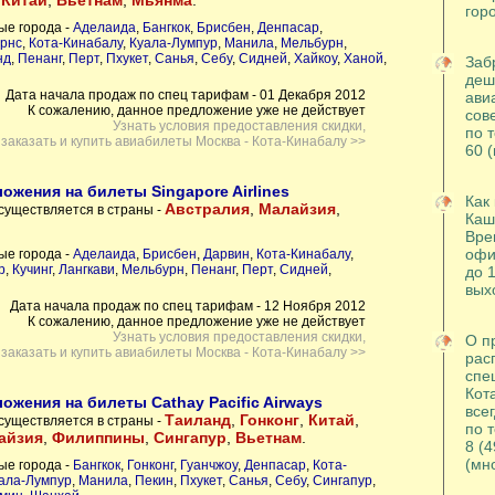
,
Китай
,
Вьетнам
,
Мьянма
.
гор
ые города -
Аделаида
,
Бангкок
,
Брисбен
,
Денпасар
,
рнс
,
Кота-Кинабалу
,
Куала-Лумпур
,
Манила
,
Мельбурн
,
нд
,
Пенанг
,
Перт
,
Пхукет
,
Санья
,
Себу
,
Сидней
,
Хайкоу
,
Ханой
,
Заб
деш
Дата начала продаж по спец тарифам - 01 Декабря 2012
ави
К сожалению, данное предложение уже не действует
сов
Узнать условия предоставления скидки,
по т
заказать и купить авиабилеты Москва - Кота-Кинабалу >>
60 
ожения на билеты Singapore Airlines
Как 
Австралия
,
Малайзия
,
существляется в страны -
Каш
Вре
офи
ые города -
Аделаида
,
Брисбен
,
Дарвин
,
Кота-Кинабалу
,
р
,
Кучинг
,
Лангкави
,
Мельбурн
,
Пенанг
,
Перт
,
Сидней
,
до 1
вых
Дата начала продаж по спец тарифам - 12 Ноября 2012
К сожалению, данное предложение уже не действует
Узнать условия предоставления скидки,
О п
заказать и купить авиабилеты Москва - Кота-Кинабалу >>
рас
спе
Кот
ожения на билеты Cathay Pacific Airways
все
Таиланд
,
Гонконг
,
Китай
,
существляется в страны -
по 
айзия
,
Филиппины
,
Сингапур
,
Вьетнам
.
8 (4
(мн
ые города -
Бангкок
,
Гонконг
,
Гуанчжоу
,
Денпасар
,
Кота-
ала-Лумпур
,
Манила
,
Пекин
,
Пхукет
,
Санья
,
Себу
,
Сингапур
,