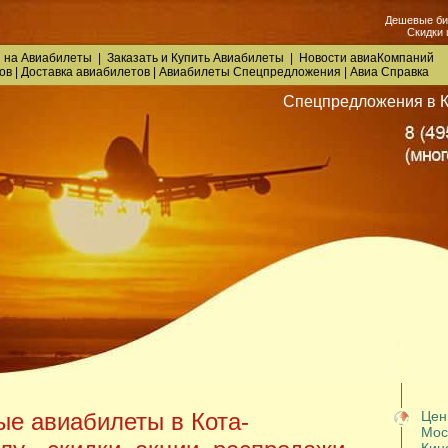
Дешевые би
Скидки 
 на Авиабилеты
|
Заказать
и
Купить Авиабилеты
|
Новости авиаКомпаний
ов
|
Доставка авиабилетов
|
Авиабилеты Спецпредложения
|
Авиа Справка
Спецпредложения в К
е авиабилеты в Кота-
Цен
Моск