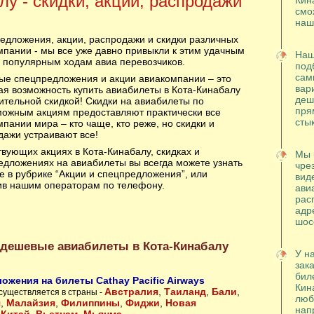
лу - скидки, акции, распродажи
Кин
смо
наш
едложения, акции, распродажи и скидки различных
мпании - мы все уже давно привыкли к этим удачным
Наш
ь популярным ходам авиа перевозчиков.
под
сам
ые спецпредложения и акции авиакомпании – это
вар
ая возможность купить авиабилеты в Кота-Кинабалу
деш
ительной скидкой! Скидки на авиабилеты по
пря
можным акциям предоставляют практически все
сты
пании мира – кто чаще, кто реже, но скидки и
дажи устраивают все!
вующих акциях в Кота-Кинабалу, скидках и
Мы 
едложениях на авиабилеты вы всегда можете узнать
чре
е в рубрике “Акции и спецпредложения”, или
вид
ив нашим операторам по телефону.
ави
рас
адр
шос
 дешевые авиабилеты в Кота-Кинабалу
У н
зака
бил
ожения на билеты Cathay Pacific Airways
Кин
Австралия
,
Таиланд
,
Бали
,
существляется в страны -
люб
я
,
Малайзия
,
Филиппины
,
Фиджи
,
Новая
нап