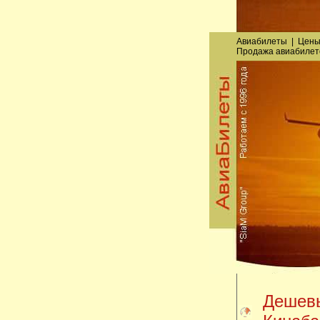
Авиабилеты
|
Цены
Продажа авиабилет
Дешевы