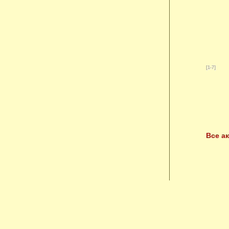
[1-7]
Все а