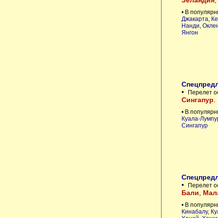
Зеландия
• В популярн
Джакарта
,
Ке
Нанди
,
Окле
Янгон
Спецпредл
•
Перелет о
Сингапур
.
• В популярн
Куала-Лумпу
Сингапур
Спецпредл
•
Перелет о
Бали
,
Мал
• В популярн
Кинабалу
,
Ку