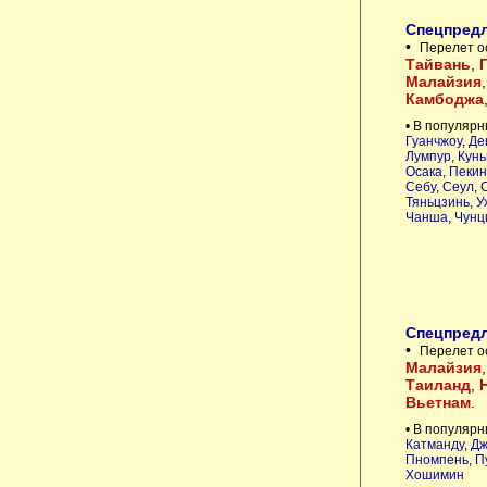
Спецпредл
•
Перелет о
Тайвань
,
Малайзия
Камбоджа
• В популярн
Гуанчжоу
,
Де
Лумпур
,
Кунь
Осака
,
Пекин
Себу
,
Сеул
,
Тяньцзинь
,
У
Чанша
,
Чунц
Спецпредл
•
Перелет о
Малайзия
Таиланд
,
Вьетнам
.
• В популярн
Катманду
,
Дж
Пномпень
,
П
Хошимин