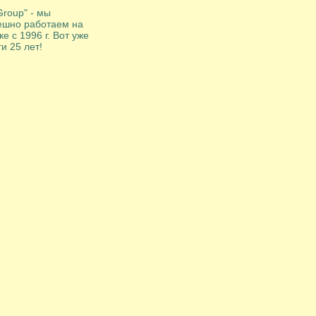
Group" - мы
ешно работаем на
е с 1996 г. Вот уже
и 25 лет!