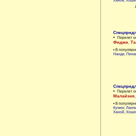
Ханой
,
Хоши
Спецпредл
•
Перелет о
Фиджи
,
Та
• В популярн
Нанди
,
Пена
Спецпредл
•
Перелет о
Малайзия
• В популярн
Кучинг
,
Лангк
Ханой
,
Хоши