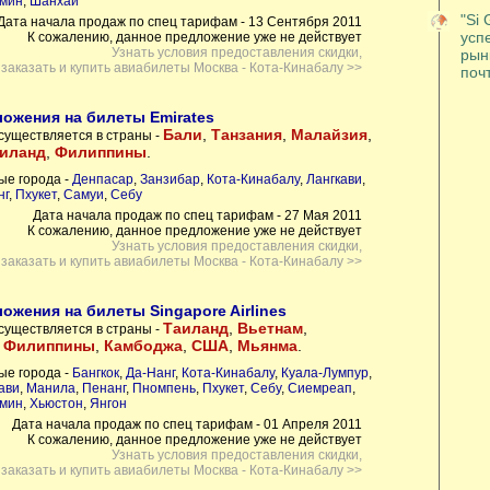
мин
,
Шанхай
"Si 
Дата начала продаж по спец тарифам - 13 Сентября 2011
усп
К сожалению, данное предложение уже не действует
Узнать условия предоставления скидки,
рынк
заказать и купить авиабилеты Москва - Кота-Кинабалу >>
почт
ожения на билеты Emirates
Бали
,
Танзания
,
Малайзия
,
существляется в страны -
иланд
,
Филиппины
.
ые города -
Денпасар
,
Занзибар
,
Кота-Кинабалу
,
Лангкави
,
нг
,
Пхукет
,
Самуи
,
Себу
Дата начала продаж по спец тарифам - 27 Мая 2011
К сожалению, данное предложение уже не действует
Узнать условия предоставления скидки,
заказать и купить авиабилеты Москва - Кота-Кинабалу >>
ожения на билеты Singapore Airlines
Таиланд
,
Вьетнам
,
существляется в страны -
,
Филиппины
,
Камбоджа
,
США
,
Мьянма
.
ые города -
Бангкок
,
Да-Нанг
,
Кота-Кинабалу
,
Куала-Лумпур
,
ави
,
Манила
,
Пенанг
,
Пномпень
,
Пхукет
,
Себу
,
Сиемреап
,
мин
,
Хьюстон
,
Янгон
Дата начала продаж по спец тарифам - 01 Апреля 2011
К сожалению, данное предложение уже не действует
Узнать условия предоставления скидки,
заказать и купить авиабилеты Москва - Кота-Кинабалу >>