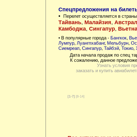
Спецпредложения на билеты 
•
Перелет осуществляется в страны
Тайвань
,
Малайзия
,
Австра
Камбоджа
,
Сингапур
,
Вьетн
• В популярные города -
Бангкок
,
Вье
Лумпур
,
Луангпхабанг
,
Мельбурн
,
Ос
Сиемреап
,
Сингапур
,
Тайбэй
,
Токио
,
Дата начала продаж по спец та
К сожалению, данное предложе
Узнать условия пр
заказать и купить авиабилет
[1-7]
[8-14]