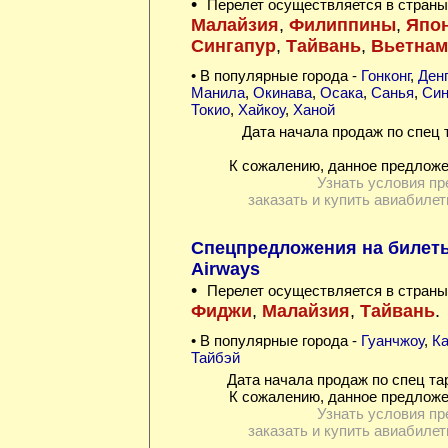
•
Перелет осуществляется в страны
Малайзия
,
Филиппины
,
Япо
Сингапур
,
Тайвань
,
Вьетнам
• В популярные города -
Гонконг
,
Ден
Манила
,
Окинава
,
Осака
,
Санья
,
Син
Токио
,
Хайкоу
,
Ханой
Дата начала продаж по спец 
К сожалению, данное предложе
Узнать условия пр
заказать и купить авиабилет
Спецпредложения на билеты 
Airways
•
Перелет осуществляется в страны
Фиджи
,
Малайзия
,
Тайвань
.
• В популярные города -
Гуанчжоу
,
Ка
Тайбэй
Дата начала продаж по спец та
К сожалению, данное предложе
Узнать условия пр
заказать и купить авиабилет