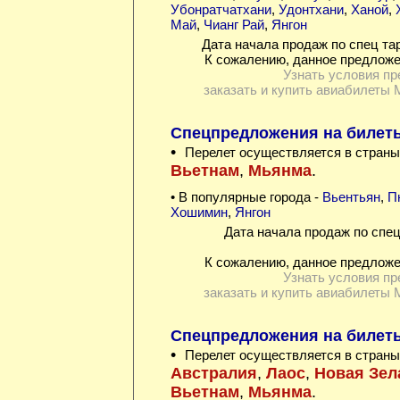
Убонратчатхани
,
Удонтхани
,
Ханой
,
Май
,
Чианг Рай
,
Янгон
Дата начала продаж по спец та
К сожалению, данное предложе
Узнать условия пр
заказать и купить авиабилеты 
Спецпредложения на билеты
•
Перелет осуществляется в страны
Вьетнам
,
Мьянма
.
• В популярные города -
Вьентьян
,
П
Хошимин
,
Янгон
Дата начала продаж по спец
К сожалению, данное предложе
Узнать условия пр
заказать и купить авиабилеты 
Спецпредложения на билеты
•
Перелет осуществляется в страны
Австралия
,
Лаос
,
Новая Зел
Вьетнам
,
Мьянма
.