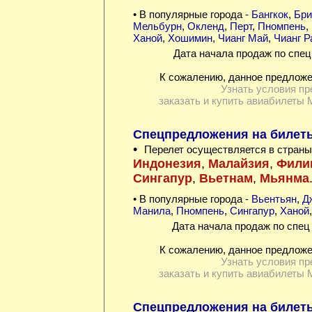
• В популярные города -
Бангкок
,
Бри
Мельбурн
,
Окленд
,
Перт
,
Пномпень
,
Ханой
,
Хошимин
,
Чианг Май
,
Чианг Р
Дата начала продаж по спец
К сожалению, данное предложе
Узнать условия пр
заказать и купить авиабилеты 
Спецпредложения на билеты
•
Перелет осуществляется в страны
Индонезия
,
Малайзия
,
Фили
Сингапур
,
Вьетнам
,
Мьянма
• В популярные города -
Вьентьян
,
Д
Манила
,
Пномпень
,
Сингапур
,
Ханой
Дата начала продаж по спец 
К сожалению, данное предложе
Узнать условия пр
заказать и купить авиабилеты 
Спецпредложения на билеты 