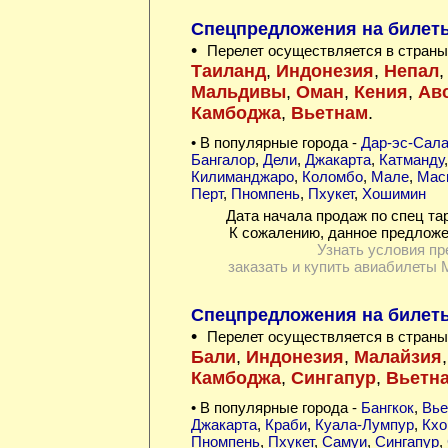
Спецпредложения на билеты 
•
Перелет осуществляется в страны
Таиланд
,
Индонезия
,
Непал
Мальдивы
,
Оман
,
Кения
,
Ав
Камбоджа
,
Вьетнам
.
• В популярные города -
Дар-эс-Сал
Бангалор
,
Дели
,
Джакарта
,
Катманду
Килиманджаро
,
Коломбо
,
Мале
,
Мас
Перт
,
Пномпень
,
Пхукет
,
Хошимин
Дата начала продаж по спец та
К сожалению, данное предложе
Узнать условия пр
заказать и купить авиабилеты 
Спецпредложения на билеты
•
Перелет осуществляется в страны
Бали
,
Индонезия
,
Малайзия
Камбоджа
,
Сингапур
,
Вьетн
• В популярные города -
Бангкок
,
Вье
Джакарта
,
Краби
,
Куала-Лумпур
,
Кхо
Пномпень
,
Пхукет
,
Самуи
,
Сингапур
,