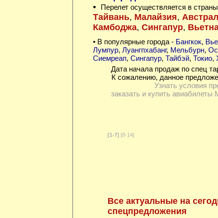
•
Перелет осуществляется в страны
Тайвань
,
Малайзия
,
Австра
Камбоджа
,
Сингапур
,
Вьетн
• В популярные города -
Бангкок
,
Вье
Лумпур
,
Луангпхабанг
,
Мельбурн
,
Ос
Сиемреап
,
Сингапур
,
Тайбэй
,
Токио
,
Дата начала продаж по спец та
К сожалению, данное предложе
Узнать условия пр
заказать и купить авиабилеты 
[1-7]
[8-14]
Все актуальные на сегод
спецпредложения