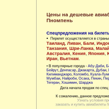
Цены на дешевые авиа
Пномпень
Спецпредложения на билеты 
•
Перелет осуществляется в страны
Таиланд
,
Ливан
,
Бали
,
Индо
Танзания
,
Шри-Ланка
,
Мала
Австралия
,
Кения
,
Япония
,
Иран
,
Вьетнам
.
• В популярные города -
Абу-Даби
,
Б
Бейрут
,
Денпасар
,
Джакарта
,
Дубаи
,
Килиманджаро
,
Коломбо
,
Куала-Лум
Мумбаи
,
Найроби
,
Осака
,
Пекин
,
Пер
Тегеран
,
Хошимин
,
Шарджа
Дата начала продаж по спец 
К сожалению, данное предложе
Узнать условия пр
заказать и купить авиабилеты 