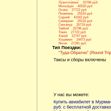
Луангпхабанг 25796 руб
Мельбурн 40520 руб
Осака 27722 руб
Пномпень 25516 руб
Сидней 41042 руб
Сиемреап 25516 руб
Сингапур 26719 руб
Тайбэй 25796 руб
Токио 27722 руб
Ханой 22747 руб
Хошимин 24473 руб
Янгон 27281 руб
Тип Поездки:
“Туда-Обратно” (Round Trip
Таксы и сборы включены
У нас вы можете:
Купить авиабилет в Мурман
руб. с бесплатной доставк