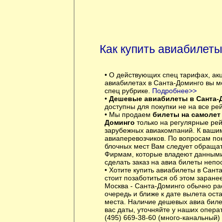
Как купить авиабилет
• О действующих спец тарифах, ак
авиабилетах в Санта-Доминго вы м
спец рубрике.
Подробнее>>
•
Дешевые авиабилеты в Санта-
доступны для покупки не на все рей
• Мы продаем
билеты на самолет 
Доминго
только на регулярные рей
зарубежных авиакомпаний. К вашим
авиаперевозчиков. По вопросам по
блочных мест Вам следует обращат
Фирмам, которые владеют данными
сделать заказ на авиа билеты непо
• Хотите купить авиабилеты в Сант
стоит позаботиться об этом заран
Москва - Санта-Доминго обычно ра
очередь и ближе к дате вылета ост
места. Наличие дешевых авиа бил
вас даты, уточняйте у наших опера
(495) 669-38-60 (много-канальный)