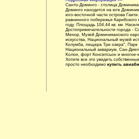
Санто-Доминго - столица Доминика
Доминго находится на юге Доминик
юго-восточной части острова Гаити
равнинного побережья Карибского 
году. Площадь 104,44 кв. км. Насел
Достопримечательности города - С
Менор, Музей Доминиканского нар
искусства, Национальный музей ис
Колумба, пещера Три озера", Парк
Национальный аквариум, Сан-Диего
Koлoн, форт Консепсьон и многое-м
Хотите все это увидеть собственны
просто необходимо
купить авиаб