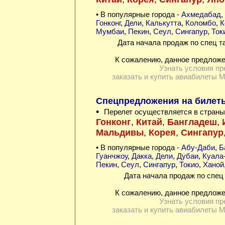
• В популярные города -
Ахмедабад
,
Гонконг
,
Дели
,
Калькутта
,
Коломбо
,
К
Мумбаи
,
Пекин
,
Сеул
,
Сингапур
,
Ток
Дата начала продаж по спец т
К сожалению, данное предложе
Узнать условия пр
заказать и купить авиабилеты 
Спецпредложения на билеты 
•
Перелет осуществляется в страны
Гонконг
,
Китай
,
Бангладеш
,
Мальдивы
,
Корея
,
Сингапур
• В популярные города -
Абу-Даби
,
Б
Гуанчжоу
,
Дакка
,
Дели
,
Дубаи
,
Куала
Пекин
,
Сеул
,
Сингапур
,
Токио
,
Ханой
Дата начала продаж по спец 
К сожалению, данное предложе
Узнать условия пр
заказать и купить авиабилеты 