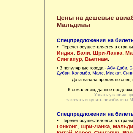
Цены на дешевые авиа
Мальдивы
Спецпредложения на билеты 
•
Перелет осуществляется в страны
Индия
,
Бали
,
Шри-Ланка
,
Ма
Сингапур
,
Вьетнам
.
• В популярные города -
Абу-Даби
,
Б
Дубаи
,
Коломбо
,
Мале
,
Маскат
,
Синг
Дата начала продаж по спец 
К сожалению, данное предложе
Узнать условия пр
заказать и купить авиабилеты 
Спецпредложения на билеты
•
Перелет осуществляется в страны
Гонконг
,
Шри-Ланка
,
Мальд
Китай
,
Корея
,
Сингапур
,
Япо