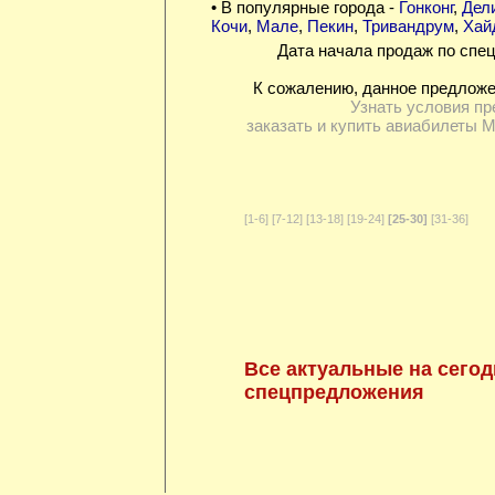
• В популярные города -
Гонконг
,
Дел
Кочи
,
Мале
,
Пекин
,
Тривандрум
,
Хай
Дата начала продаж по спец
К сожалению, данное предложе
Узнать условия пр
заказать и купить авиабилеты 
[1-6]
[7-12]
[13-18]
[19-24]
[25-30]
[31-36]
Все актуальные на сегод
спецпредложения