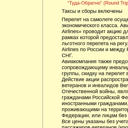
“Туда-Обратно” (Round Trip
Таксы и сборы включены
Перелет на самолете осущ
экономического класса. А
Airlines» проводит акцию д
рамках которой предостав
льготного перелета на рег
Airlines по России и между
СНГ.
Авиакомпания также предо
сопровождающему инвали
группы, скидку на перелет 
Действие акции распростра
ветеранов и инвалидов Ве
Отечественной войны, яв
гражданами Российской Фе
иностранными гражданами,
проживающими на террито
Федерации, или лицам без 
Все цены указаны без учета
пассажиров-ветеранов (кр