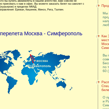
 что бы купить авиабилеты в нашем агентстве, вам совсем не
о приезжать к нам в офис. Вы можете заказать билет на самолет с
Прод
 (курьером) в пределах МКАД.
направления:
Ереван
,
Кишинев
,
Минск
,
Рига
,
Таллин
.
Мы 
про
нап
люб
 перелета Москва - Симферополь
Как 
мест
Моск
Сим
Вы 
сов
Бес
по т
60 
Расп
Спе
бил
О п
и Р
Сим