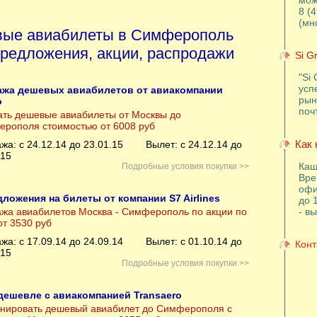
мож
8 (
(мн
ые авиабилеты в Симферополь
редложения, акции, распродажи
Si G
"Si 
усп
ажа дешевых авиабилетов от авиакомпании
рын
o
поч
ать дешевые авиабилеты от Москвы до
рополя стоимостью от 6008 руб
Как 
жа: с 24.12.14 до 23.01.15
Вылет: с 24.12.14 до
.15
Каш
Подробные условия покупки >>
Вре
офи
ложения на билеты от компании S7 Airlines
до 
жа авиабилетов Москва - Симферополь по акции по
- в
от 3530 руб
жа: с 17.09.14 до 24.09.14
Вылет: с 01.10.14 до
Конт
.15
Подробные условия покупки >>
дешевле с авиакомпанией Transaero
нировать дешевый авиабилет до Симферополя с