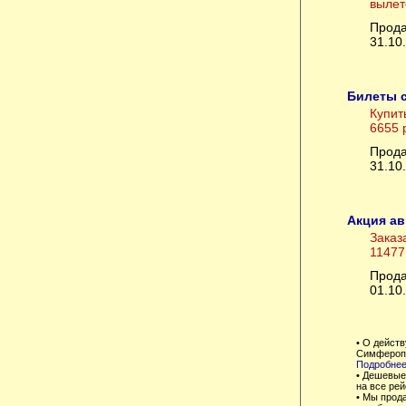
вылет
Прода
31.10
Билеты с
Купит
6655 
Прода
31.10
Акция ав
Заказ
11477
Прода
01.10
• О дейст
Симферопо
Подробнее
• Дешевые
на все рей
• Мы прод