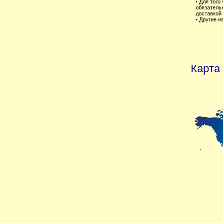
• Для того
обязательн
доставкой
• Другие 
Карта