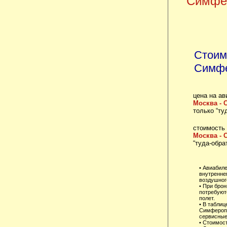
Симфе
Стоим
Симфе
цена на ав
Москва -
только “ту
стоимость
Москва -
“туда-обра
• Авиабил
внутренне
воздушного
• При брон
потребуют
полет.
• В табли
Симферопо
сервисные
• Стоимост