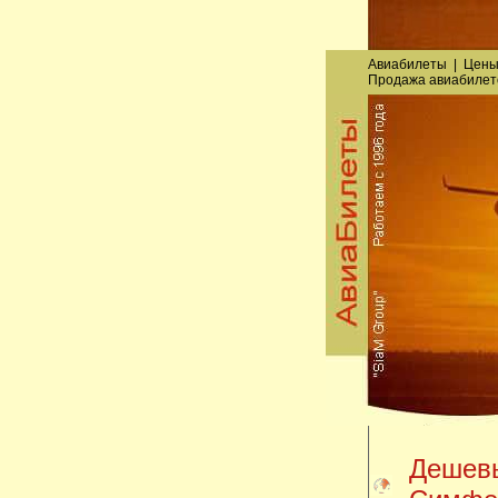
Авиабилеты
|
Цены
Продажа авиабилет
Дешевы