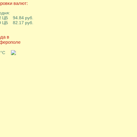
ровки валют:
одня:
 ЦБ 94.84 руб.
 ЦБ 82.17 руб.
да в
ферополе
1°C