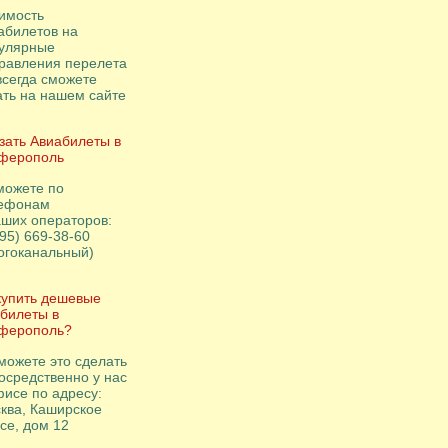
имость
абилетов на
улярные
равления перелета
всегда сможете
ать на нашем сайте
зать Авиабилеты в
ферополь
можете по
ефонам
аших операторов:
495) 669-38-60
огоканальный)
купить дешевые
билеты в
ферополь?
можете это сделать
осредственно у нас
фисе по адресу:
ква, Каширское
се, дом 12