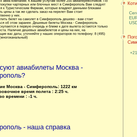
х авиа компании. К вашим услугам более 200 авиаперевозчиков. По
Коти
покупки чартерных или блочных мест в Симферополь Вам следует
я к Туристическим Фирмам, которые владеют данными блоками
ть цены а так же сделать заказ на перелет Вам стоит
Сег
венно у них.
EUR
упить билет на самолет в Симферополь дешево - вам стоит
USD
ься об этом заранее. Дешевые билеты Москва - Симферополь
скупаются в первую очередь и ближе к дате вылета остаются только
еста. Наличие дешевых авиабилетов и цены на них, на
ие вас даты, уточняйте у наших операторов по телефону: 8 (495)
Пого
 (многоканальный)
Сим
+2
суют авиабилеты Москва -
рополь?
ие Москва - Симферополь: 1222 км
овочное время полета : 2:25 ч.
о времени : -1 ч.
ополь - наша справка