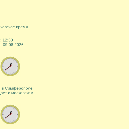
ковское время
e:
12
:
39
e:
09
.
08
.
2026
 в Симферополе
ает с московским