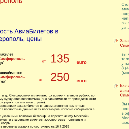
рополь
Сто
ави
поп
нап
вы 
узн
ость АвиаБилетов в
рополь, цены
Зака
Сим
вы 
иабилет
135
 Симферополь
тел
от
euro
да”
у н
8 (
(мн
 авиабилетов
250
 Симферополь
от
euro
тно”
Как 
авиа
Сим
еты до Симферополя оплачиваются исключительно в рублях, по
му курсу авиа перевозчика (вне зависимости от принадлежности
 судна к той или иной стране).
Вы 
ировании и заказе билетов в нашем агентстве нам от вас
неп
ся паспортные данные всех пассажиров, которые собираются в
в о
це указан мин возможный тариф на перелет между Москвой и
Мос
лем, и эта цена не включает аэропортовые, топливные и
шос
 сборы.
ь перелета указана по состоянию на 16.7.2015