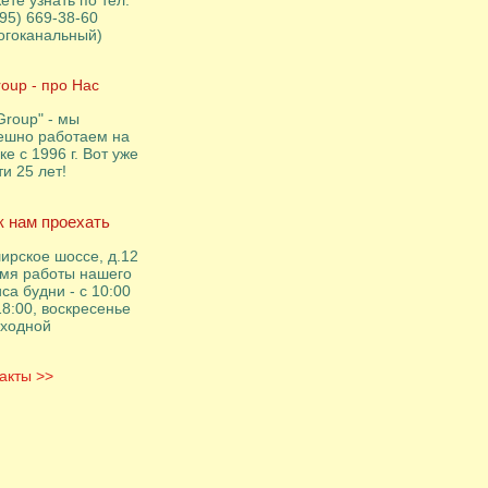
ете узнать по тел:
495) 669-38-60
огоканальный)
roup - про Нас
Group" - мы
ешно работаем на
ке с 1996 г. Вот уже
ти 25 лет!
к нам проехать
ирское шоссе, д.12
мя работы нашего
са будни - с 10:00
18:00, воскресенье
ыходной
акты >>