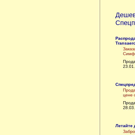
Дешев
Спецп
Распрод
Transaer
Заказ
Симфе
Прода
23.01
Спецпред
Прода
цене 
Прода
28.03
Летайте 
Забро