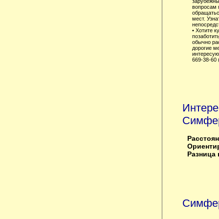
зарубежны
вопросам 
обращатьс
мест. Узна
непосредст
• Хотите к
позаботит
обычно ра
дорогие м
интересующ
669-38-60
Интере
Симфе
Расстоян
Ориентир
Разница в
Симфер