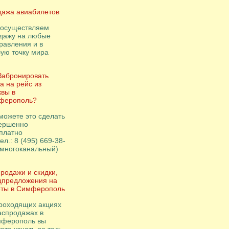
ажа авиабилетов
осуществляем
дажу на любые
равления и в
ую точку мира
Забронировать
а на рейс из
вы в
ферополь?
можете это сделать
ершенно
платно
ел.: 8 (495) 669-38-
(многоканальный)
родажи и скидки,
цпредложения на
еты в Симферополь
роходящих акциях
аспродажах в
ферополь вы