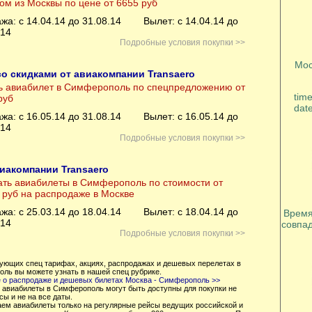
ом из Москвы по цене от 6655 руб
жа: с 14.04.14 до 31.08.14
Вылет: с 14.04.14 до
.14
Подробные условия покупки >>
Мос
о скидками от авиакомпании Transaero
ь авиабилет в Симферополь по спецпредложению от
tim
руб
dat
жа: с 16.05.14 до 31.08.14
Вылет: с 16.05.14 до
.14
Подробные условия покупки >>
иакомпании Transaero
ать авиабилеты в Симферополь по стоимости от
 руб на распродаже в Москве
жа: с 25.03.14 до 18.04.14
Вылет: с 18.04.14 до
Время
.14
совпад
Подробные условия покупки >>
вующих спец тарифах, акциях, распродажах и дешевых перелетах в
ль вы можете узнать в нашей спец рубрике.
 о распродаже и дешевых билетах Москва - Симферополь >>
 авиабилеты в Симферополь могут быть доступны для покупки не
сы и не на все даты.
аем авиабилеты только на регулярные рейсы ведущих российской и