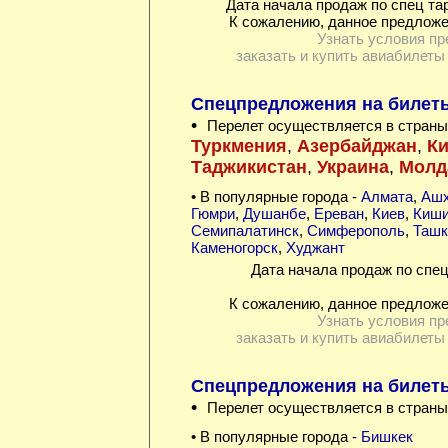
Дата начала продаж по спец та
К сожалению, данное предложе
Узнать условия пр
заказать и купить авиабилеты
Спецпредложения на билеты 
•
Перелет осуществляется в страны
Туркмения
,
Азербайджан
,
Ки
Таджикистан
,
Украина
,
Молд
• В популярные города -
Алмата
,
Ашх
Гюмри
,
Душанбе
,
Ереван
,
Киев
,
Киши
Семипалатинск
,
Симферополь
,
Ташк
Каменогорск
,
Худжант
Дата начала продаж по спец
К сожалению, данное предложе
Узнать условия пр
заказать и купить авиабилеты
Спецпредложения на билет
•
Перелет осуществляется в страны
• В популярные города -
Бишкек