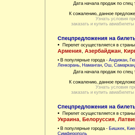
Дата начала продаж по спец 
К сожалению, данное предложе
Узнать условия пр
заказать и купить авиабилеты
Спецпредложения на билет
•
Перелет осуществляется в страны
Армения
,
Азербайджан
,
Кир
• В популярные города -
Андижан
,
Гю
Ленкорань
,
Наманган
,
Ош
,
Самаркан
Дата начала продаж по спец 
К сожалению, данное предложе
Узнать условия пр
заказать и купить авиабилеты
Спецпредложения на билет
•
Перелет осуществляется в страны
Украина
,
Белоруссия
,
Латви
• В популярные города -
Бишкек
,
Кие
Симферополь