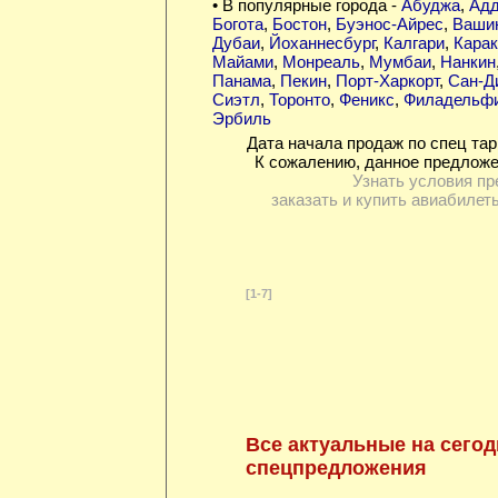
• В популярные города -
Абуджа
,
Адд
Богота
,
Бостон
,
Буэнос-Айрес
,
Вашин
Дубаи
,
Йоханнесбург
,
Калгари
,
Карак
Майами
,
Монреаль
,
Мумбаи
,
Нанкин
Панама
,
Пекин
,
Порт-Харкорт
,
Сан-Д
Сиэтл
,
Торонто
,
Феникс
,
Филадельф
Эрбиль
Дата начала продаж по спец тар
К сожалению, данное предложе
Узнать условия пр
заказать и купить авиабилет
[1-7]
Все актуальные на сегод
спецпредложения