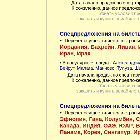
Дата начала продаж по спец та
К сожалению, данное предложе
Узнать условия пр
заказать и купить авиабилет
Спецпредложения на билеты 
•
Перелет осуществляется в страны
Иордания
,
Бахрейн
,
Ливан
,
Иран
,
Ирак
.
• В популярные города -
Александри
Бейрут
,
Малага
,
Манисес
,
Тулуза
,
Ши
Дата начала продаж по спец тари
К сожалению, данное предложе
Узнать условия пр
заказать и купить авиабилет
Спецпредложения на билеты
•
Перелет осуществляется в страны
Эфиопия
,
Гана
,
Колумбия
,
Канада
,
Индия
,
ОАЭ
,
ЮАР
,
В
Панама
,
Корея
,
Сингапур
,
Ир