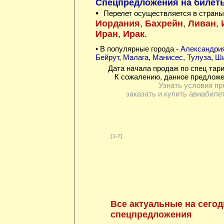
Спецпредложения на билеты 
•
Перелет осуществляется в страны
Иордания
,
Бахрейн
,
Ливан
,
Иран
,
Ирак
.
• В популярные города -
Александри
Бейрут
,
Малага
,
Манисес
,
Тулуза
,
Ши
Дата начала продаж по спец тари
К сожалению, данное предложе
Узнать условия пр
заказать и купить авиабиле
[1-7]
Все актуальные на сегод
спецпредложения