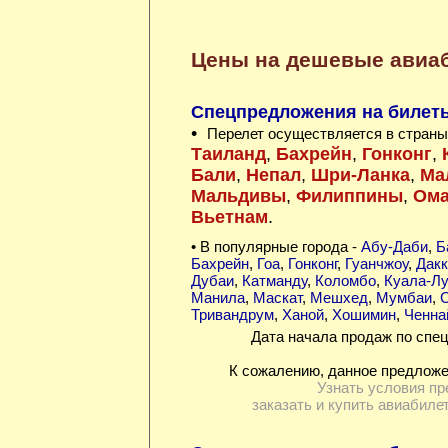
Цены на дешевые авиа
Спецпредложения на билеты 
•
Перелет осуществляется в страны
Таиланд
,
Бахрейн
,
Гонконг
,
Бали
,
Непал
,
Шри-Ланка
,
Ма
Мальдивы
,
Филиппины
,
Ом
Вьетнам
.
• В популярные города -
Абу-Даби
,
Б
Бахрейн
,
Гоа
,
Гонконг
,
Гуанчжоу
,
Дакк
Дубаи
,
Катманду
,
Коломбо
,
Куала-Л
Манила
,
Маскат
,
Мешхед
,
Мумбаи
,
С
Тривандрум
,
Ханой
,
Хошимин
,
Ченна
Дата начала продаж по спец
К сожалению, данное предложе
Узнать условия пр
заказать и купить авиабиле