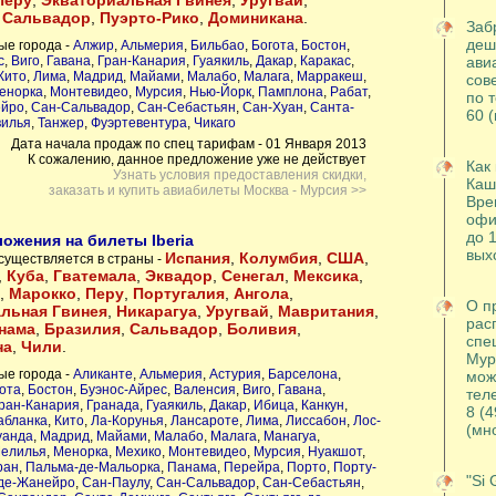
Перу
,
Экваториальная Гвинея
,
Уругвай
,
,
Сальвадор
,
Пуэрто-Рико
,
Доминикана
.
Заб
деш
ые города -
Алжир
,
Альмерия
,
Бильбао
,
Богота
,
Бостон
,
ави
с
,
Виго
,
Гавана
,
Гран-Канария
,
Гуаякиль
,
Дакар
,
Каракас
,
Кито
,
Лима
,
Мадрид
,
Майами
,
Малабо
,
Малага
,
Марракеш
,
сов
енорка
,
Монтевидео
,
Мурсия
,
Нью-Йорк
,
Памплона
,
Рабат
,
по т
ейро
,
Сан-Сальвадор
,
Сан-Себастьян
,
Сан-Хуан
,
Санта-
60 
илья
,
Танжер
,
Фуэртевентура
,
Чикаго
Дата начала продаж по спец тарифам - 01 Января 2013
К сожалению, данное предложение уже не действует
Как 
Узнать условия предоставления скидки,
Каш
заказать и купить авиабилеты Москва - Мурсия >>
Вре
офи
до 1
ожения на билеты Iberia
вых
Испания
,
Колумбия
,
США
,
существляется в страны -
,
Куба
,
Гватемала
,
Эквадор
,
Сенегал
,
Мексика
,
,
Марокко
,
Перу
,
Португалия
,
Ангола
,
О п
льная Гвинея
,
Никарагуа
,
Уругвай
,
Мавритания
,
рас
нама
,
Бразилия
,
Сальвадор
,
Боливия
,
спе
на
,
Чили
.
Мур
ые города -
Аликанте
,
Альмерия
,
Астурия
,
Барселона
,
мож
ота
,
Бостон
,
Буэнос-Айрес
,
Валенсия
,
Виго
,
Гавана
,
тел
ран-Канария
,
Гранада
,
Гуаякиль
,
Дакар
,
Ибица
,
Канкун
,
8 (4
абланка
,
Кито
,
Ла-Корунья
,
Лансароте
,
Лима
,
Лиссабон
,
Лос-
(мн
уанда
,
Мадрид
,
Майами
,
Малабо
,
Малага
,
Манагуа
,
елилья
,
Менорка
,
Мехико
,
Монтевидео
,
Мурсия
,
Нуакшот
,
ран
,
Пальма-де-Мальорка
,
Панама
,
Перейра
,
Порто
,
Порту-
"Si 
де-Жанейро
,
Сан-Паулу
,
Сан-Сальвадор
,
Сан-Себастьян
,