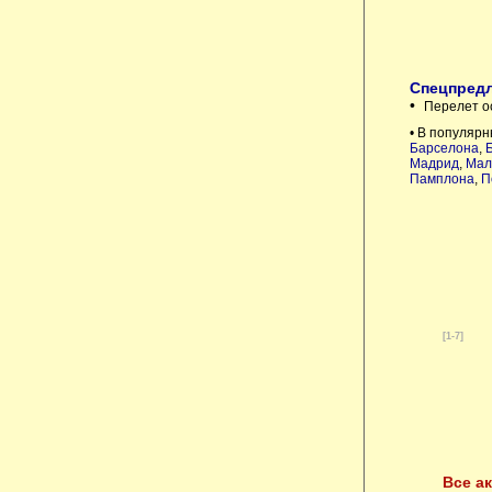
Спецпредл
•
Перелет о
• В популярн
Барселона
,
Мадрид
,
Мал
Памплона
,
П
[1-7]
Все а