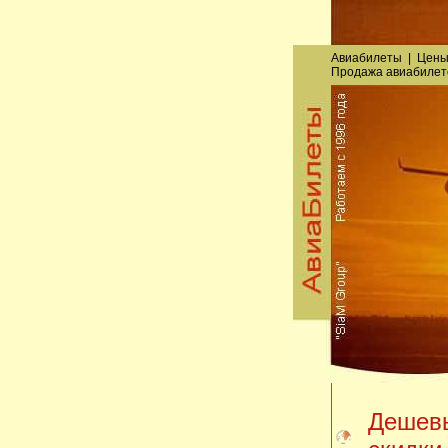
Авиабилеты
|
Цены
Продажа авиабилет
Дешевы