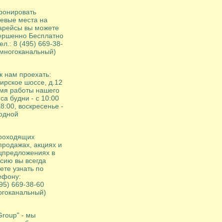
ронировать
евые места на
арейсы вы можете
ершенно Бесплатно
ел.: 8 (495) 669-38-
(многоканальный)
к нам проехать:
ирское шоссе, д.12
мя работы нашего
са будни - с 10:00
8:00, воскресенье -
одной
роходящих
продажах, акциях и
цпредложениях в
сию вы всегда
ете узнать по
ефону:
95) 669-38-60
огоканальный)
Group" - мы