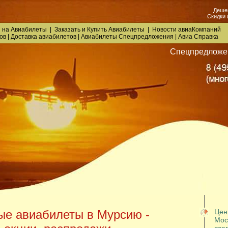
Деше
Скидки 
 на Авиабилеты
|
Заказать
и
Купить Авиабилеты
|
Новости авиаКомпаний
ов
|
Доставка авиабилетов
|
Авиабилеты Спецпредложения
|
Авиа Справка
Спецпредложе
е авиабилеты в Мурсию -
Цен
Мос