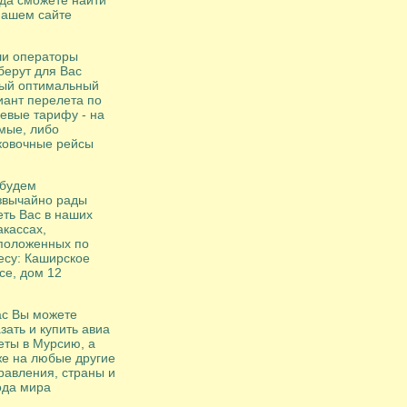
гда сможете найти
нашем сайте
и операторы
берут для Вас
ый оптимальный
иант перелета по
евые тарифу - на
мые, либо
ковочные рейсы
будем
звычайно рады
еть Вас в наших
акассах,
положенных по
есу: Каширское
се, дом 12
ас Вы можете
зать и купить авиа
еты в Мурсию, а
же на любые другие
равления, страны и
ода мира