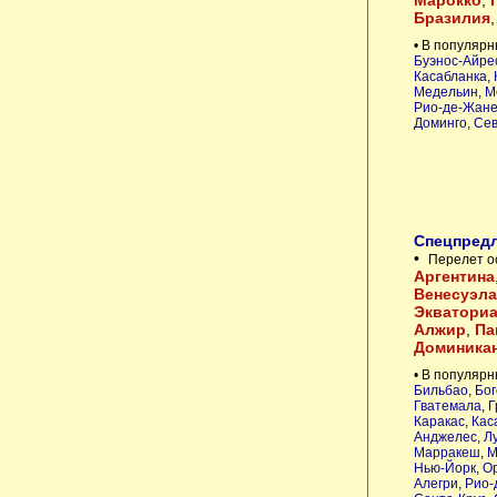
Марокко
,
Бразилия
• В популярн
Буэнос-Айре
Касабланка
,
Медельин
,
М
Рио-де-Жан
Доминго
,
Сев
Спецпредл
•
Перелет о
Аргентина
Венесуэла
Экваториа
Алжир
,
Па
Доминика
• В популярн
Бильбао
,
Бог
Гватемала
,
Г
Каракас
,
Кас
Анджелес
,
Л
Марракеш
,
М
Нью-Йорк
,
О
Алегри
,
Рио-