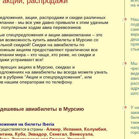
, акции, распродажи
все
на 
едложения, акции, распродажи и скидки различных
Наш
мпании - мы все уже давно привыкли к этим удачным
под
ь популярным ходам авиа перевозчиков.
сам
вар
ые спецпредложения и акции авиакомпании – это
деш
ая возможность купить авиабилеты в Мурсию со
пря
льной скидкой! Скидки на авиабилеты по
сты
можным акциям предоставляют практически все
пании мира – кто чаще, кто реже, но скидки и
дажи устраивают все!
Мы 
твующих акциях в Мурсию, скидках и
чре
едложениях на авиабилеты вы всегда можете узнать
вид
е в рубрике “Акции и спецпредложения”, или
ави
ив нашим операторам по телефону.
рас
адр
шос
У н
 дешевые авиабилеты в Мурсию
зака
бил
так
ожения на билеты Iberia
нап
Алжир
,
Испания
,
Колумбия
,
существляется в страны -
гор
нтина
,
Куба
,
Эквадор
,
Сенегал
,
Венесуэла
,