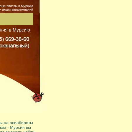
вые билеты в Мурсию
и акции авиакомпаний
ния в Мурсию
ы на авиабилеты
ква - Мурсия вы