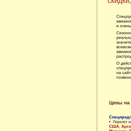
скидки
Спецпр
авиако
и очен
Сезонн
реальн
значите
всевоз
авиаком
распро
О дейс
спецпр
на сайт
позвон
Цены на
Спецпредл
•
Перелет о
США
,
Арге