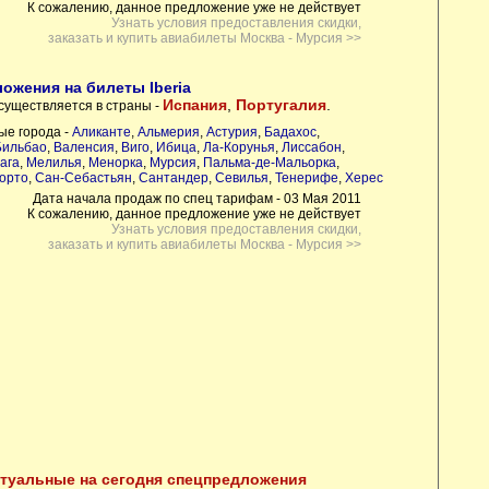
К сожалению, данное предложение уже не действует
Узнать условия предоставления скидки,
заказать и купить авиабилеты Москва - Мурсия >>
ожения на билеты Iberia
Испания
,
Португалия
.
существляется в страны -
ые города -
Аликанте
,
Альмерия
,
Астурия
,
Бадахос
,
Бильбао
,
Валенсия
,
Виго
,
Ибица
,
Ла-Корунья
,
Лиссабон
,
ага
,
Мелилья
,
Менорка
,
Мурсия
,
Пальма-де-Мальорка
,
орто
,
Сан-Себастьян
,
Сантандер
,
Севилья
,
Тенерифе
,
Херес
Дата начала продаж по спец тарифам - 03 Мая 2011
К сожалению, данное предложение уже не действует
Узнать условия предоставления скидки,
заказать и купить авиабилеты Москва - Мурсия >>
ктуальные на сегодня спецпредложения