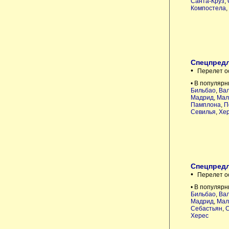
Санта-Круз
,
Компостела
,
Спецпредл
•
Перелет о
• В популярн
Бильбао
,
Ва
Мадрид
,
Мал
Памплона
,
П
Севилья
,
Хе
Спецпредл
•
Перелет о
• В популярн
Бильбао
,
Ва
Мадрид
,
Мал
Себастьян
,
С
Херес