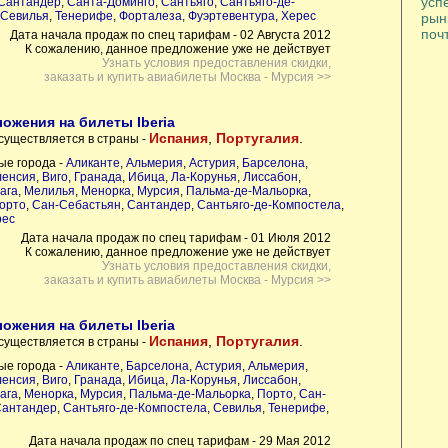
усп
Сантандер
,
Санта-Доминго
,
Сантьяго
,
Сантьяго-де-
Севилья
,
Тенерифе
,
Форталеза
,
Фуэртевентура
,
Херес
рынк
почт
Дата начала продаж по спец тарифам - 02 Августа 2012
К сожалению, данное предложение уже не действует
Узнать условия предоставления скидки,
заказать и купить авиабилеты Москва - Мурсия >>
ожения на билеты Iberia
Испания
,
Португалия
.
существляется в страны -
ые города -
Аликанте
,
Альмерия
,
Астурия
,
Барселона
,
ленсия
,
Виго
,
Гранада
,
Ибица
,
Ла-Корунья
,
Лиссабон
,
ага
,
Мелилья
,
Менорка
,
Мурсия
,
Пальма-де-Мальорка
,
орто
,
Сан-Себастьян
,
Сантандер
,
Сантьяго-де-Компостела
,
рес
Дата начала продаж по спец тарифам - 01 Июля 2012
К сожалению, данное предложение уже не действует
Узнать условия предоставления скидки,
заказать и купить авиабилеты Москва - Мурсия >>
ожения на билеты Iberia
Испания
,
Португалия
.
существляется в страны -
ые города -
Аликанте
,
Барселона
,
Астурия
,
Альмерия
,
ленсия
,
Виго
,
Гранада
,
Ибица
,
Ла-Корунья
,
Лиссабон
,
ага
,
Менорка
,
Мурсия
,
Пальма-де-Мальорка
,
Порто
,
Сан-
антандер
,
Сантьяго-де-Компостела
,
Севилья
,
Тенерифе
,
Дата начала продаж по спец тарифам - 29 Мая 2012