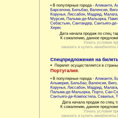
• В популярные города -
Аликанте
,
А
Барселона
,
Бильбао
,
Валенсия
,
Виго
Корунья
,
Лиссабон
,
Мадрид
,
Малага
Мурсия
,
Пальма-де-Мальорка
,
Памп
Себастьян
,
Сантандер
,
Сантьяго-де
Херес
Дата начала продаж по спец та
К сожалению, данное предложе
Узнать условия пр
заказать и купить авиабилеты 
Спецпредложения на билеты
•
Перелет осуществляется в страны
Португалия
.
• В популярные города -
Аликанте
,
Б
Альмерия
,
Бильбао
,
Валенсия
,
Виго
Корунья
,
Лиссабон
,
Мадрид
,
Малага
Пальма-де-Мальорка
,
Порто
,
Сан-Се
Сантьяго-де-Компостела
,
Севилья
,
Т
Дата начала продаж по спец т
К сожалению, данное предложе
Узнать условия пр
заказать и купить авиабилеты 