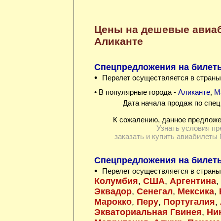
Цены на дешевые авиа
Аликанте
Спецпредложения на билеты
•
Перелет осуществляется в страны
• В популярные города -
Аликанте
,
М
Дата начала продаж по спец
К сожалению, данное предложе
Узнать условия пр
заказать и купить авиабилеты 
Спецпредложения на билеты
•
Перелет осуществляется в страны
Колумбия
,
США
,
Аргентина
,
Эквадор
,
Сенегал
,
Мексика
,
Марокко
,
Перу
,
Португалия
,
Экваториальная Гвинея
,
Ни