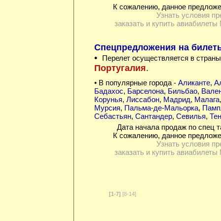
К сожалению, данное предложе
Узнать условия пр
заказать и купить авиабилеты 
Спецпредложения на билеты
•
Перелет осуществляется в страны
Португалия
.
• В популярные города -
Аликанте
,
А
Бадахос
,
Барселона
,
Бильбао
,
Вале
Корунья
,
Лиссабон
,
Мадрид
,
Малага
Мурсия
,
Пальма-де-Мальорка
,
Памп
Себастьян
,
Сантандер
,
Севилья
,
Те
Дата начала продаж по спец т
К сожалению, данное предложе
Узнать условия пр
заказать и купить авиабилеты 
[1-7]
[8-14]