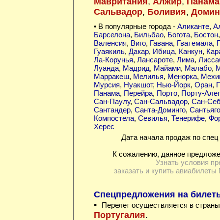
Мавритания
,
Алжир
,
Панама
Сальвадор
,
Боливия
,
Домин
• В популярные города -
Аликанте
,
А
Барселона
,
Бильбао
,
Богота
,
Бостон
Валенсия
,
Виго
,
Гавана
,
Гватемала
,
Гуаякиль
,
Дакар
,
Ибица
,
Канкун
,
Кар
Ла-Корунья
,
Лансароте
,
Лима
,
Лисса
Луанда
,
Мадрид
,
Майами
,
Малабо
,
М
Марракеш
,
Мелилья
,
Менорка
,
Мехи
Мурсия
,
Нуакшот
,
Нью-Йорк
,
Оран
,
П
Панама
,
Перейра
,
Порто
,
Порту-Алег
Сан-Паулу
,
Сан-Сальвадор
,
Сан-Себ
Сантандер
,
Санта-Доминго
,
Сантьяг
Компостела
,
Севилья
,
Тенерифе
,
Фо
Херес
Дата начала продаж по спец 
К сожалению, данное предложе
Узнать условия пр
заказать и купить авиабилеты 
Спецпредложения на билеты
•
Перелет осуществляется в страны
Португалия
.