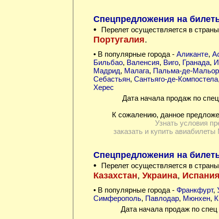
Спецпредложения на билеты
•
Перелет осуществляется в страны
Португалия
.
• В популярные города -
Аликанте
,
А
Бильбао
,
Валенсия
,
Виго
,
Гранада
,
И
Мадрид
,
Малага
,
Пальма-де-Мальор
Себастьян
,
Сантьяго-де-Компостела
Херес
Дата начала продаж по спец
К сожалению, данное предложе
Узнать условия пр
заказать и купить авиабилеты 
Спецпредложения на билеты 
•
Перелет осуществляется в страны
Казахстан
,
Украина
,
Испани
• В популярные города -
Франкфурт
,
Симферополь
,
Павлодар
,
Мюнхен
,
К
Дата начала продаж по спец 