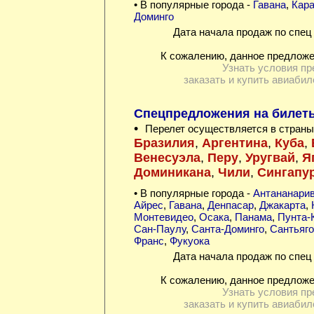
• В популярные города -
Гавана
,
Кара
Доминго
Дата начала продаж по спец 
К сожалению, данное предложе
Узнать условия пр
заказать и купить авиабил
Спецпредложения на билеты
•
Перелет осуществляется в страны
Бразилия
,
Аргентина
,
Куба
,
Венесуэла
,
Перу
,
Уругвай
,
Я
Доминикана
,
Чили
,
Сингапу
• В популярные города -
Антананарив
Айрес
,
Гавана
,
Денпасар
,
Джакарта
,
Монтевидео
,
Осака
,
Панама
,
Пунта-
Сан-Паулу
,
Санта-Доминго
,
Сантьяго
Франс
,
Фукуока
Дата начала продаж по спец 
К сожалению, данное предложе
Узнать условия пр
заказать и купить авиабил