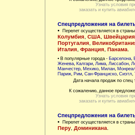
Узнать условия пр
заказать и купить авиабил
Спецпредложения на билет
•
Перелет осуществляется в страны
Колумбия
,
США
,
Швейцария
Португалия
,
Великобритани
Италия
,
Франция
,
Панама
.
• В популярные города -
Барселона
,
Женева
,
Калгари
,
Лима
,
Лиссабон
,
Л
Манчестер
,
Мехико
,
Милан
,
Монреа
Париж
,
Рим
,
Сан-Франциско
,
Сиэтл
,
Дата начала продаж по спец 
К сожалению, данное предложе
Узнать условия пр
заказать и купить авиабил
Спецпредложения на билеты
•
Перелет осуществляется в страны
Перу
,
Доминикана
.