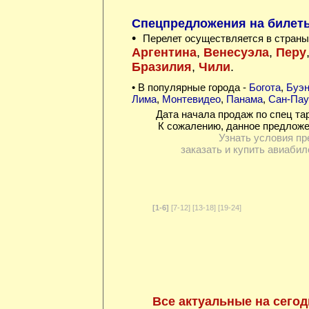
Спецпредложения на билет
•
Перелет осуществляется в страны
Аргентина
,
Венесуэла
,
Перу
Бразилия
,
Чили
.
• В популярные города -
Богота
,
Буэн
Лима
,
Монтевидео
,
Панама
,
Сан-Пау
Дата начала продаж по спец та
К сожалению, данное предложе
Узнать условия пр
заказать и купить авиабил
[1-6]
[7-12]
[13-18]
[19-24]
Все актуальные на сегод