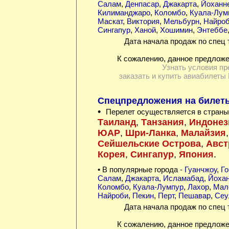
Салам
,
Денпасар
,
Джакарта
,
Йоханне
Килиманджаро
,
Коломбо
,
Куала-Лум
Маскат
,
Виктория
,
Мельбурн
,
Найро
Сингапур
,
Ханой
,
Хошимин
,
Энтеббе
Дата начала продаж по спец 
К сожалению, данное предложе
Узнать условия пр
заказать и купить авиабилеты 
Спецпредложения на билеты 
•
Перелет осуществляется в страны
Таиланд
,
Танзания
,
Индонез
ЮАР
,
Шри-Ланка
,
Малайзия
Сейшельские Острова
,
Авст
Корея
,
Сингапур
,
Япония
.
• В популярные города -
Гуанчжоу
,
Го
Салам
,
Джакарта
,
Исламабад
,
Йохан
Коломбо
,
Куала-Лумпур
,
Лахор
,
Мал
Найроби
,
Пекин
,
Перт
,
Пешавар
,
Сеу
Дата начала продаж по спец 
К сожалению, данное предложе