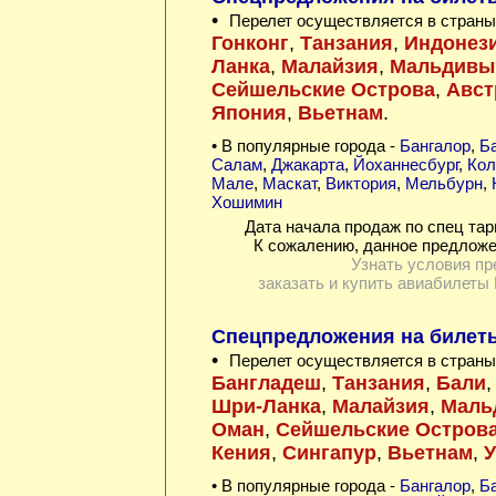
•
Перелет осуществляется в страны
Гонконг
,
Танзания
,
Индонез
Ланка
,
Малайзия
,
Мальдивы
Сейшельские Острова
,
Авст
Япония
,
Вьетнам
.
• В популярные города -
Бангалор
,
Ба
Салам
,
Джакарта
,
Йоханнесбург
,
Кол
Мале
,
Маскат
,
Виктория
,
Мельбурн
,
Хошимин
Дата начала продаж по спец тар
К сожалению, данное предложе
Узнать условия пр
заказать и купить авиабилеты 
Спецпредложения на билеты 
•
Перелет осуществляется в страны
Бангладеш
,
Танзания
,
Бали
Шри-Ланка
,
Малайзия
,
Маль
Оман
,
Сейшельские Остров
Кения
,
Сингапур
,
Вьетнам
,
У
• В популярные города -
Бангалор
,
Ба