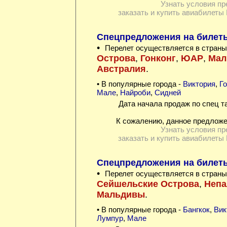
Узнать условия пр
заказать и купить авиабилеты 
Спецпредложения на билеты
•
Перелет осуществляется в страны
Острова
,
Гонконг
,
ЮАР
,
Мал
Австралия
.
• В популярные города -
Виктория
,
Го
Мале
,
Найроби
,
Сидней
Дата начала продаж по спец т
К сожалению, данное предложе
Узнать условия пр
заказать и купить авиабилеты 
Спецпредложения на билеты
•
Перелет осуществляется в страны
Сейшельские Острова
,
Непа
Мальдивы
.
• В популярные города -
Бангкок
,
Вик
Лумпур
,
Мале