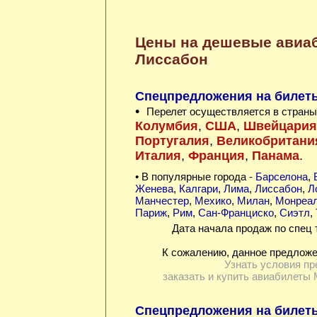
Цены на дешевые авиа
Лиссабон
Спецпредложения на билет
•
Перелет осуществляется в страны
Колумбия
,
США
,
Швейцария
Португалия
,
Великобритани
Италия
,
Франция
,
Панама
.
• В популярные города -
Барселона
,
Женева
,
Калгари
,
Лима
,
Лиссабон
,
Л
Манчестер
,
Мехико
,
Милан
,
Монреа
Париж
,
Рим
,
Сан-Франциско
,
Сиэтл
,
Дата начала продаж по спец 
К сожалению, данное предложе
Узнать условия пр
заказать и купить авиабилеты 
Спецпредложения на билеты