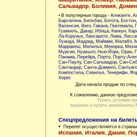
Сальвадор
,
Боливия
,
Домин
• В популярные города -
Аликанте
,
А
Барселона
,
Бильбао
,
Богота
,
Бостон
Валенсия
,
Виго
,
Гавана
,
Гватемала
,
Гуаякиль
,
Дакар
,
Ибица
,
Канкун
,
Кар
Ла-Корунья
,
Лансароте
,
Лима
,
Лисса
Луанда
,
Мадрид
,
Майами
,
Малабо
,
М
Марракеш
,
Мелилья
,
Менорка
,
Мехи
Мурсия
,
Нуакшот
,
Нью-Йорк
,
Оран
,
П
Панама
,
Перейра
,
Порто
,
Порту-Алег
Сан-Паулу
,
Сан-Сальвадор
,
Сан-Себ
Сантандер
,
Санта-Доминго
,
Сантьяг
Компостела
,
Севилья
,
Тенерифе
,
Фо
Херес
Дата начала продаж по спец 
К сожалению, данное предложе
Узнать условия пр
заказать и купить авиабилеты 
Спецпредложения на билет
•
Перелет осуществляется в страны
Испания
,
Италия
,
Дания
,
По