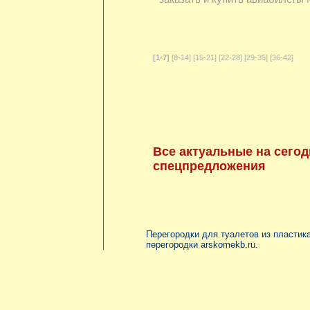
[1-7]
[8-14]
[15-21]
[22-28]
[29-35]
[36-42]
Все актуальные на сегод
спецпредложения
Перегородки для туалетов из пластика
перегородки
arskomekb.ru
.