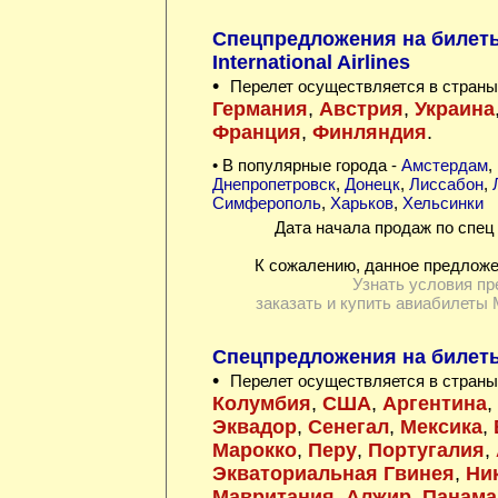
Спецпредложения на билеты
International Airlines
•
Перелет осуществляется в страны
Германия
,
Австрия
,
Украина
Франция
,
Финляндия
.
• В популярные города -
Амстердам
,
Днепропетровск
,
Донецк
,
Лиссабон
,
Симферополь
,
Харьков
,
Хельсинки
Дата начала продаж по спец 
К сожалению, данное предложе
Узнать условия пр
заказать и купить авиабилеты 
Спецпредложения на билеты
•
Перелет осуществляется в страны
Колумбия
,
США
,
Аргентина
,
Эквадор
,
Сенегал
,
Мексика
,
Марокко
,
Перу
,
Португалия
,
Экваториальная Гвинея
,
Ни
Мавритания
,
Алжир
,
Панама