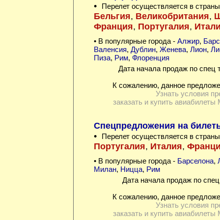
•
Перелет осуществляется в страны
Бельгия
,
Великобритания
,
Ш
Франция
,
Португалия
,
Итал
• В популярные города -
Алжир
,
Барс
Валенсия
,
Дублин
,
Женева
,
Лион
,
Ли
Пиза
,
Рим
,
Флоренция
Дата начала продаж по спец 
К сожалению, данное предложе
Узнать условия пр
заказать и купить авиабилеты 
Спецпредложения на билет
•
Перелет осуществляется в страны
Португалия
,
Италия
,
Франц
• В популярные города -
Барселона
,
Милан
,
Ницца
,
Рим
Дата начала продаж по спец
К сожалению, данное предложе
Узнать условия пр
заказать и купить авиабилеты 