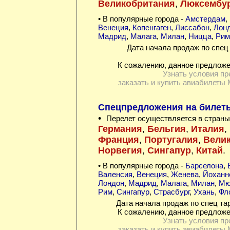
Великобритания
,
Люксембу
• В популярные города -
Амстердам
,
Венеция
,
Копенгаген
,
Лиссабон
,
Лон
Мадрид
,
Малага
,
Милан
,
Ницца
,
Рим
Дата начала продаж по спец 
К сожалению, данное предложе
Узнать условия пр
заказать и купить авиабилеты 
Спецпредложения на билеты
•
Перелет осуществляется в страны
Германия
,
Бельгия
,
Италия
,
Франция
,
Португалия
,
Вели
Норвегия
,
Сингапур
,
Китай
.
• В популярные города -
Барселона
,
Валенсия
,
Венеция
,
Женева
,
Йоханн
Лондон
,
Мадрид
,
Малага
,
Милан
,
Мю
Рим
,
Сингапур
,
Страсбург
,
Ухань
,
Фл
Дата начала продаж по спец та
К сожалению, данное предложе
Узнать условия пр
заказать и купить авиабилеты 